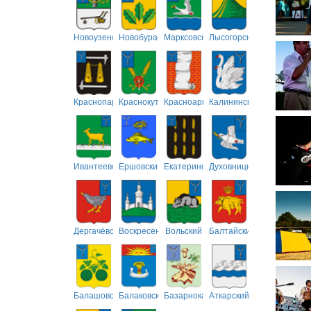
Новоузенский
Новобурасский
Марксовский
Лысогорский
Краснопартизанский
Краснокутский
Красноармейский
Калининский
Ивантеевский
Ершовский
Екатериновский
Духовницкий
Дергачёвский
Воскресенский
Вольский
Балтайский
Балашовский
Балаковский
Базарнокарабулакский
Аткарский