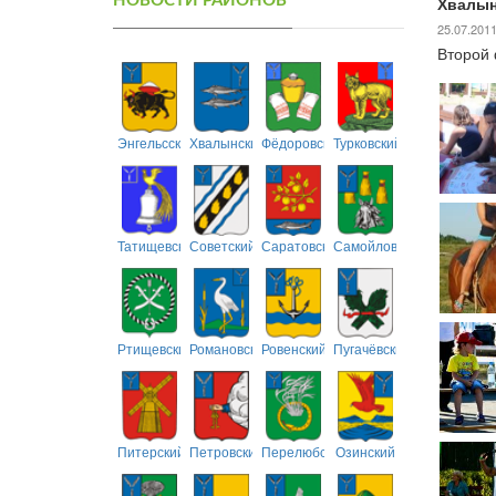
НОВОСТИ РАЙОНОВ
Хвалын
25.07.201
Второй 
Энгельсский
Хвалынский
Фёдоровский
Турковский
Татищевский
Советский
Саратовский
Самойловский
Ртищевский
Романовский
Ровенский
Пугачёвский
Питерский
Петровский
Перелюбский
Озинский