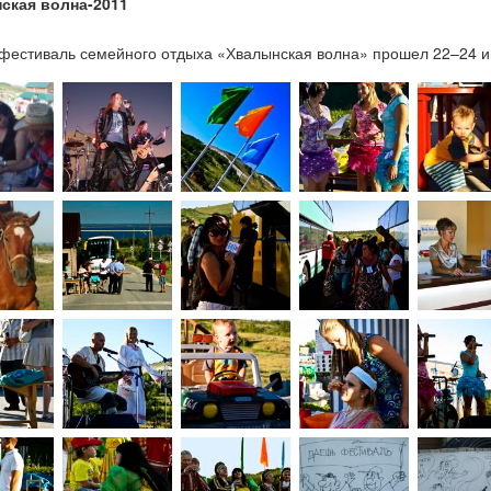
ская волна-2011
1
фестиваль семейного отдыха «Хвалынская волна» прошел 22–24 и