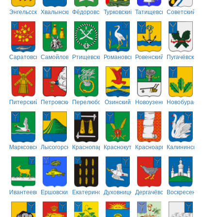
Энгельсский
Хвалынский
Фёдоровский
Турковский
Татищевский
Советский
Саратовский
Самойловский
Ртищевский
Романовский
Ровенский
Пугачёвский
Питерский
Петровский
Перелюбский
Озинский
Новоузенский
Новобурасский
Марксовский
Лысогорский
Краснопартизанский
Краснокутский
Красноармейский
Калининский
Ивантеевский
Ершовский
Екатериновский
Духовницкий
Дергачёвский
Воскресенский