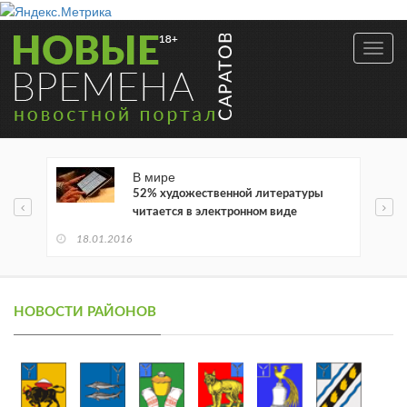
Toggl
navig
В мире
52% художественной литературы
читается в электронном виде
18.01.2016
НОВОСТИ РАЙОНОВ