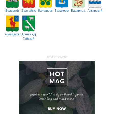
Вольский
Балтайский
Балашовский
Балаковский
Базарнокарабулакский
Аткарский
Аркадакский
Александрово-
Гайский
ADVERTISEMENT