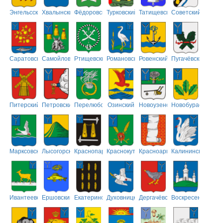
Энгельсский
Хвалынский
Фёдоровский
Турковский
Татищевский
Советский
Саратовский
Самойловский
Ртищевский
Романовский
Ровенский
Пугачёвский
Питерский
Петровский
Перелюбский
Озинский
Новоузенский
Новобурасский
Марксовский
Лысогорский
Краснопартизанский
Краснокутский
Красноармейский
Калининский
Ивантеевский
Ершовский
Екатериновский
Духовницкий
Дергачёвский
Воскресенский