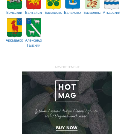
Вольский
Балтайский
Балашовский
Балаковский
Базарнокарабулакский
Аткарский
Аркадакский
Александрово-
Гайский
ADVERTISEMENT