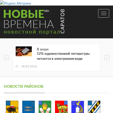
Toggl
navig
В мире
52% художественной литературы
читается в электронном виде
18.01.2016
НОВОСТИ РАЙОНОВ