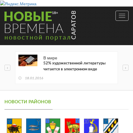
Toggl
navig
В мире
52% художественной литературы
читается в электронном виде
18.01.2016
НОВОСТИ РАЙОНОВ