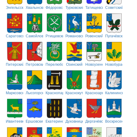
Энгельсский
Хвалынский
Фёдоровский
Турковский
Татищевский
Советский
Саратовский
Самойловский
Ртищевский
Романовский
Ровенский
Пугачёвский
Питерский
Петровский
Перелюбский
Озинский
Новоузенский
Новобурасский
Марксовский
Лысогорский
Краснопартизанский
Краснокутский
Красноармейский
Калининский
Ивантеевский
Ершовский
Екатериновский
Духовницкий
Дергачёвский
Воскресенский