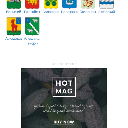
Вольский
Балтайский
Балашовский
Балаковский
Базарнокарабулакский
Аткарский
Аркадакский
Александрово-
Гайский
ADVERTISEMENT