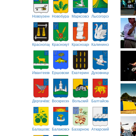
Новоузенский
Новобурасский
Марксовский
Лысогорский
Краснопартизанский
Краснокутский
Красноармейский
Калининский
Ивантеевский
Ершовский
Екатериновский
Духовницкий
Дергачёвский
Воскресенский
Вольский
Балтайский
Балашовский
Балаковский
Базарнокарабулакский
Аткарский