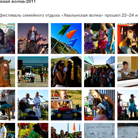
ская волна-2011
1
фестиваль семейного отдыха «Хвалынская волна» прошел 22–24 и