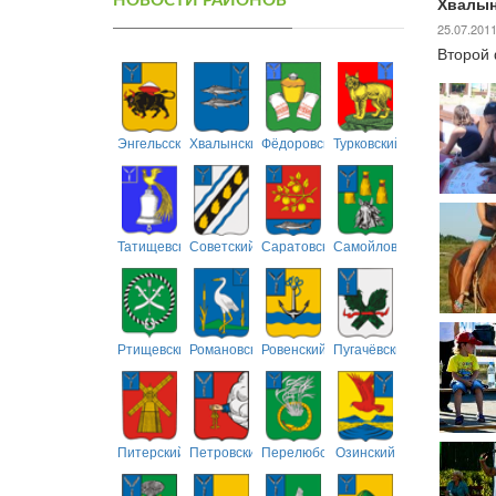
НОВОСТИ РАЙОНОВ
Хвалын
25.07.201
Второй 
Энгельсский
Хвалынский
Фёдоровский
Турковский
Татищевский
Советский
Саратовский
Самойловский
Ртищевский
Романовский
Ровенский
Пугачёвский
Питерский
Петровский
Перелюбский
Озинский