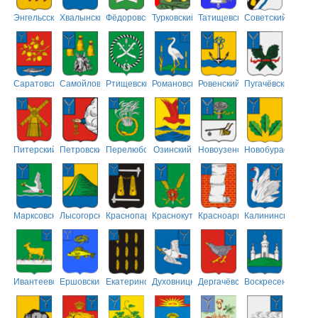
Энгельсский
Хвалынский
Фёдоровский
Турковский
Татищевский
Советский
Саратовский
Самойловский
Ртищевский
Романовский
Ровенский
Пугачёвский
Питерский
Петровский
Перелюбский
Озинский
Новоузенский
Новобурасский
Марксовский
Лысогорский
Краснопартизанский
Краснокутский
Красноармейский
Калининский
Ивантеевский
Ершовский
Екатериновский
Духовницкий
Дергачёвский
Воскресенский