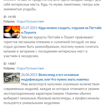
то вам не придется скучать. Здесь каждый найдет для
себя интересные места, будь-то музеи, памятники, театры или
знаменитые усадьбы.
ID: 14105
Рубрика:
Отдых/Путешествия
01.07.2015
Куда можно сходить, отдыхая на Паттайе
и Пхукете
Тайские курорты Паттайя и Пхукет привлекают
туристов песчаными пляжами и солнечной погодой, но ваш
отдых
должен быть разнообразным, поэтому нужно сочетать
купание и загорание с посещением интересных мест и
участием в экскурсиях.
ID: 14067
Рубрика:
Отдых/Путешествия
26.06.2015
Велосипед и его основные
модификации, или Что нужно знать новичку
Мир велоспорта наполнен огромным количеством
современных моделей, каждая из которых отличается своими
эксплуатационными характеристиками. Новички обычно
выбирают начальные (базовые) велосипеды, а профессионалы
пользуются уникальными моделями.