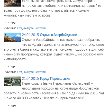
Если вы хотите осмотреть весь Самуи, берите
напрокат автомобиль или мотоцикл, заправляйте
транспорт до полного бака и отправляйтесь к самым
живописным местам острова.
ID: 13953
Рубрика:
Отдых/Путешествия
24.04.2015
Отдых в Азербайджане
Отдых в Азербайджане настолько разнообразен,
что каждый турист, в не зависимости от того, каков
его счет в банке и сколько ему лет, сможет подобрать для себя
именно ту программу, которая будет наилучшим образом ему
импонировать.
ID: 13923
Рубрика:
Отдых/Путешествия
21.04.2015
Город Переяславль
Переяславль (ныне Переславль-Залесский) –
небольшой городок на юго-западе Ярославской
области. Численность населения в нём по данным на 2015 год
– около 40 000 человек. Чем же он примечателен?
ID: 13921