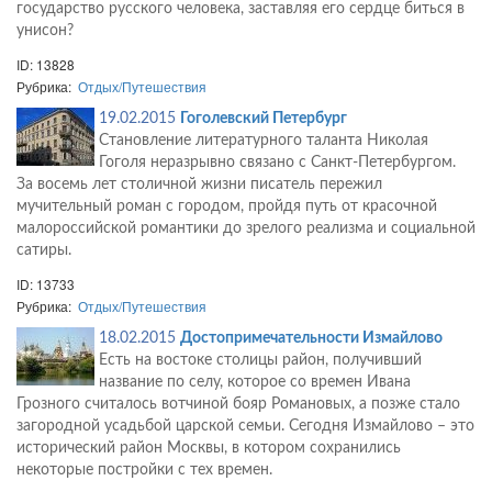
государство русского человека, заставляя его сердце биться в
унисон?
ID: 13828
Рубрика:
Отдых/Путешествия
19.02.2015
Гоголевский Петербург
Становление литературного таланта Николая
Гоголя неразрывно связано с Санкт-Петербургом.
За восемь лет столичной жизни писатель пережил
мучительный роман с городом, пройдя путь от красочной
малороссийской романтики до зрелого реализма и социальной
сатиры.
ID: 13733
Рубрика:
Отдых/Путешествия
18.02.2015
Достопримечательности Измайлово
Есть на востоке столицы район, получивший
название по селу, которое со времен Ивана
Грозного считалось вотчиной бояр Романовых, а позже стало
загородной усадьбой царской семьи. Сегодня Измайлово – это
исторический район Москвы, в котором сохранились
некоторые постройки с тех времен.