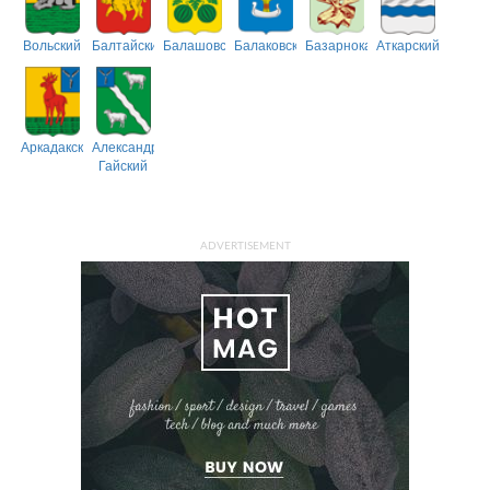
Вольский
Балтайский
Балашовский
Балаковский
Базарнокарабулакский
Аткарский
Аркадакский
Александрово-
Гайский
ADVERTISEMENT