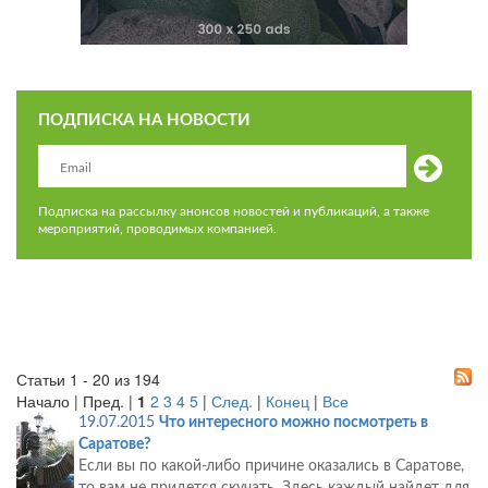
ПОДПИСКА НА НОВОСТИ
Подписка на рассылку анонсов новостей и публикаций, а также
мероприятий, проводимых компанией.
Статьи 1 - 20 из 194
Начало | Пред. |
1
2
3
4
5
|
След.
|
Конец
|
Все
19.07.2015
Что интересного можно посмотреть в
Саратове?
Если вы по какой-либо причине оказались в Саратове,