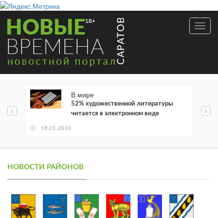
Toggl
navig
В мире
52% художественной литературы
читается в электронном виде
18.01.2016
НОВОСТИ РАЙОНОВ