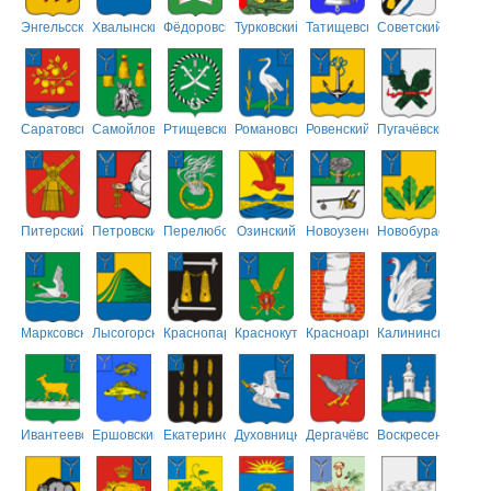
Энгельсский
Хвалынский
Фёдоровский
Турковский
Татищевский
Советский
Саратовский
Самойловский
Ртищевский
Романовский
Ровенский
Пугачёвский
Питерский
Петровский
Перелюбский
Озинский
Новоузенский
Новобурасский
Марксовский
Лысогорский
Краснопартизанский
Краснокутский
Красноармейский
Калининский
Ивантеевский
Ершовский
Екатериновский
Духовницкий
Дергачёвский
Воскресенский