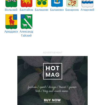
Вольский
Балтайский
Балашовский
Балаковский
Базарнокарабулакский
Аткарский
Аркадакский
Александрово-
Гайский
ADVERTISEMENT