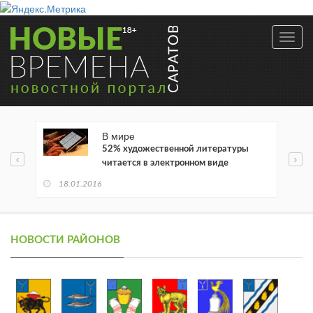
Toggl
navig
В мире
52% художественной литературы
читается в электронном виде
18.01.2016
НОВОСТИ РАЙОНОВ