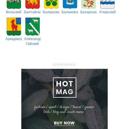
Вольский
Балтайский
Балашовский
Балаковский
Базарнокарабулакский
Аткарский
Аркадакский
Александрово-
Гайский
ADVERTISEMENT