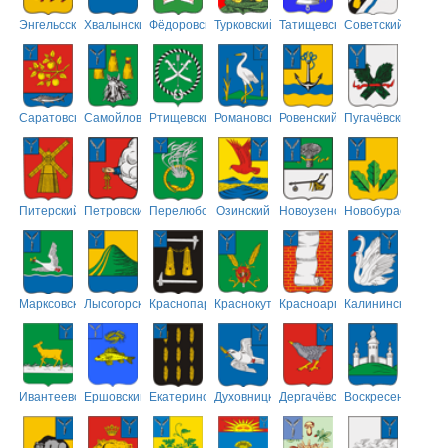
Энгельсский
Хвалынский
Фёдоровский
Турковский
Татищевский
Советский
Саратовский
Самойловский
Ртищевский
Романовский
Ровенский
Пугачёвский
Питерский
Петровский
Перелюбский
Озинский
Новоузенский
Новобурасский
Марксовский
Лысогорский
Краснопартизанский
Краснокутский
Красноармейский
Калининский
Ивантеевский
Ершовский
Екатериновский
Духовницкий
Дергачёвский
Воскресенский