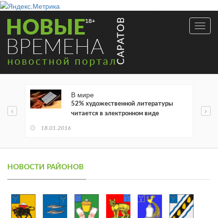
Toggl
navig
В мире
52% художественной литературы
читается в электронном виде
18.01.2016
НОВОСТИ РАЙОНОВ