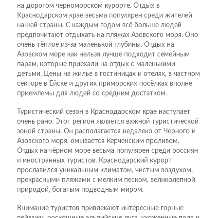
на дорогом черноморском курорте. Отдых в
Краснодарском крае весьма популярен среди жителей
нашей страны. С каждым годом всё больше людей
предпочитают отдыхать на пляжах Азовского моря. Оно
очень тёплое из-за маленькой глубины. Отдых на
Азовском море как нельзя лучше подходит семейным
парам, которые приехали на отдых с маленькими
детьми. Цены на жилье в гостиницах и отелях, в частном
секторе в Ейске и других приморских посёлках вполне
приемлемы для людей со средним достатком.
Туристический сезон в Краснодарском крае наступает
очень рано. Этот регион является важной туристической
зоной страны. Он располагается недалеко от Черного и
Азовского моря, омывается Керченским проливом.
Отдых на чёрном море весьма популярен среди россиян
и иностранных туристов. Краснодарский курорт
прославился уникальным климатом, чистым воздухом,
прекрасными пляжами с мелким песком, великолепной
природой, богатым подводным миром.
Внимание туристов привлекают интересные горные
пейзажи, роскошные альпийские луга, ухоженные поля и