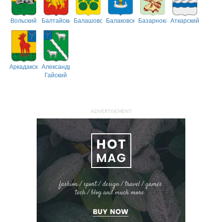
Вольский
Балтайский
Балашовский
Балаковский
Базарнокарабулакский
Аткарский
Аркадакский
Александрово-
Гайский
ADVERTISEMENT