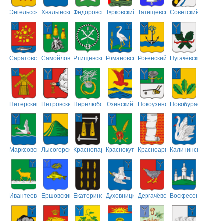
Энгельсский
Хвалынский
Фёдоровский
Турковский
Татищевский
Советский
Саратовский
Самойловский
Ртищевский
Романовский
Ровенский
Пугачёвский
Питерский
Петровский
Перелюбский
Озинский
Новоузенский
Новобурасский
Марксовский
Лысогорский
Краснопартизанский
Краснокутский
Красноармейский
Калининский
Ивантеевский
Ершовский
Екатериновский
Духовницкий
Дергачёвский
Воскресенский