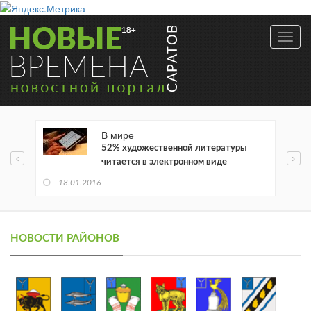
Toggl
navig
В мире
52% художественной литературы
читается в электронном виде
18.01.2016
НОВОСТИ РАЙОНОВ