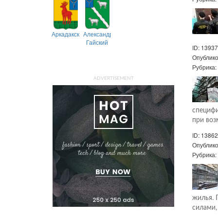
Аркадакский
Александрово-
Гайский
ID: 13937
Опублик
Рубрика
ADVERTISEMENT
специфи
при воз
ID: 13862
Опублик
Рубрика
жилья. 
силами,