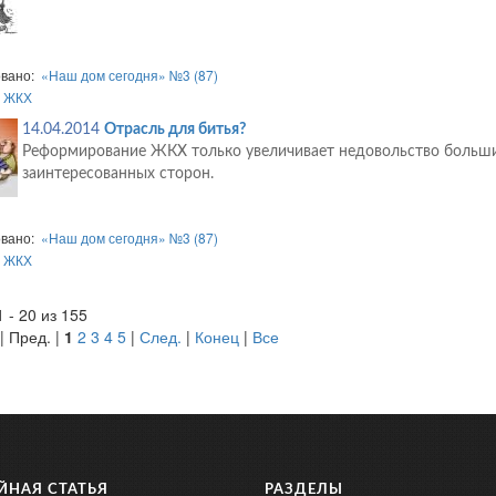
овано:
«Наш дом сегодня» №3 (87)
:
ЖКХ
14.04.2014
Отрасль для битья?
Реформирование ЖКХ только увеличивает недовольство больш
заинтересованных сторон.
овано:
«Наш дом сегодня» №3 (87)
:
ЖКХ
 - 20 из 155
| Пред. |
1
2
3
4
5
|
След.
|
Конец
|
Все
ЙНАЯ СТАТЬЯ
РАЗДЕЛЫ