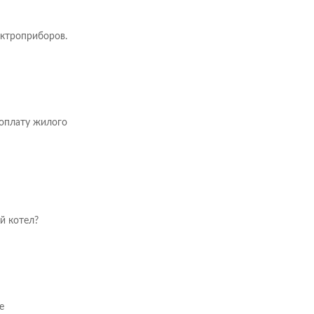
ктроприборов.
оплату жилого
й котел?
е