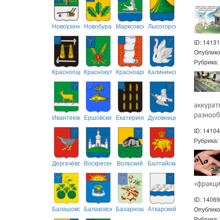
Новоузенский
Новобурасский
Марксовский
Лысогорский
ID: 14131
Опублик
Рубрика
Краснопартизанский
Краснокутский
Красноармейский
Калининский
аккурат
разнооб
Ивантеевский
Ершовский
Екатериновский
Духовницкий
ID: 14104
Рубрика
Дергачёвский
Воскресенский
Вольский
Балтайский
«фракци
ID: 14069
Балашовский
Балаковский
Базарнокарабулакский
Аткарский
Опублик
Рубрика