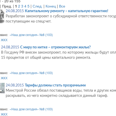
 - 20 из 155
| Пред. |
1
2
3
4
5
|
След.
|
Конец
|
Все
24.08.2015
Капитальному ремонту – капитальную гарантию!
Разработан законопроект о субсидиарной ответственности госу
поступающим на спецсчет.
овано:
«Наш дом сегодня» №8 (103)
:
ЖКХ
24.08.2015
С миру по нитке – отремонтируем жилье?
В Госдуму РФ внесен законопроект, по которому жильцы будут опл
15 процентов от общей цены капитального ремонта.
овано:
«Наш дом сегодня» №8 (103)
:
ЖКХ
24.08.2015
Тарифы должны стать прозрачными
Минстрой России обязал поставщиков воды, тепла и других ко
раскрывать, из чего конкретно складывается данный тариф.
овано:
«Наш дом сегодня» №8 (103)
:
ЖКХ