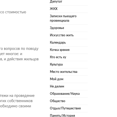
Депутат
ЖКХ
 со стоимостью
Записки пьющего
провинциала
Здоровье
Искусство жить
Календарь
го вопросов по поводу
Кочка зрения
ет многое: и
Кто есть ху
в, и действия жильцов
Культура
Место жительства
Мой дом
Не делим
Образование/Наука
тежи на проведение
гих собственников
Общество
необходимо своими
Отдых/Путешествия
Память/История