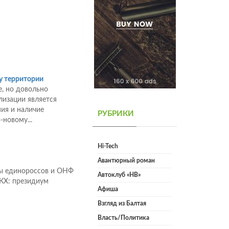
у территории
е, но довольно
лизации является
ия и наличие
РУБРИКИ
новому...
Hi-Tech
Авантюрный роман
ты единороссов и ОНФ
Автоклуб «НВ»
КХ: президиум
Афиша
Взгляд из Балтая
Власть/Политика