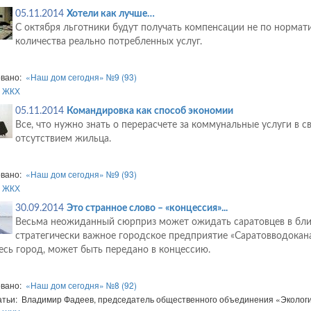
05.11.2014
Хотели как лучше…
С октября льготники будут получать компенсации не по норматив
количества реально потребленных услуг.
овано:
«Наш дом сегодня» №9 (93)
:
ЖКХ
05.11.2014
Командировка как способ экономии
Все, что нужно знать о перерасчете за коммунальные услуги в с
отсутствием жильца.
овано:
«Наш дом сегодня» №9 (93)
:
ЖКХ
30.09.2014
Это странное слово – «концессия»...
Весьма неожиданный сюрприз может ожидать саратовцев в бл
стратегически важное городское предприятие «Саратовводокана
есь город, может быть передано в концессию.
овано:
«Наш дом сегодня» №8 (92)
атьи: Владимир Фадеев, председатель общественного объединения «Экологи