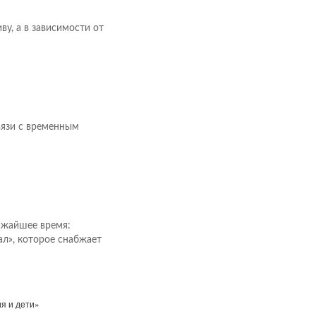
у, а в зависимости от
вязи с временным
ижайшее время:
л», которое снабжает
я и дети»