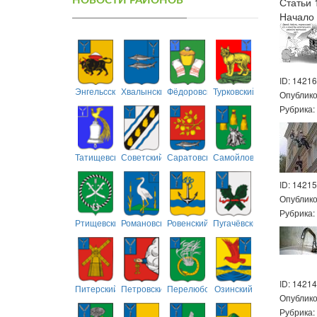
НОВОСТИ РАЙОНОВ
Статьи 1
Начало 
ID: 14216
Энгельсский
Хвалынский
Фёдоровский
Турковский
Опублик
Рубрика
Татищевский
Советский
Саратовский
Самойловский
ID: 14215
Опублик
Рубрика
Ртищевский
Романовский
Ровенский
Пугачёвский
ID: 14214
Питерский
Петровский
Перелюбский
Озинский
Опублик
Рубрика