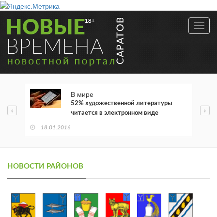
Toggl
navig
В мире
52% художественной литературы
читается в электронном виде
18.01.2016
НОВОСТИ РАЙОНОВ