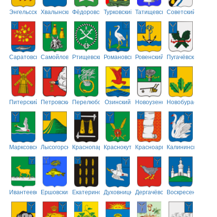
Энгельсский
Хвалынский
Фёдоровский
Турковский
Татищевский
Советский
Саратовский
Самойловский
Ртищевский
Романовский
Ровенский
Пугачёвский
Питерский
Петровский
Перелюбский
Озинский
Новоузенский
Новобурасский
Марксовский
Лысогорский
Краснопартизанский
Краснокутский
Красноармейский
Калининский
Ивантеевский
Ершовский
Екатериновский
Духовницкий
Дергачёвский
Воскресенский