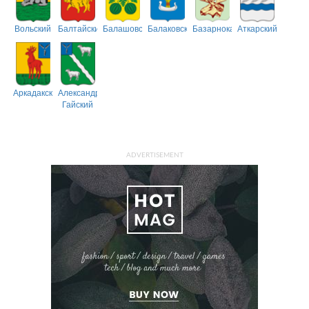
Вольский
Балтайский
Балашовский
Балаковский
Базарнокарабулакский
Аткарский
Аркадакский
Александрово-
Гайский
ADVERTISEMENT