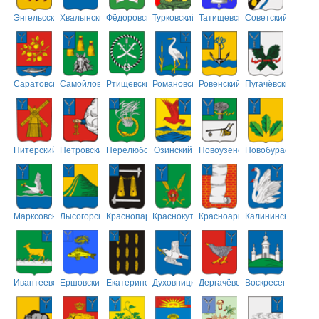
Энгельсский
Хвалынский
Фёдоровский
Турковский
Татищевский
Советский
Саратовский
Самойловский
Ртищевский
Романовский
Ровенский
Пугачёвский
Питерский
Петровский
Перелюбский
Озинский
Новоузенский
Новобурасский
Марксовский
Лысогорский
Краснопартизанский
Краснокутский
Красноармейский
Калининский
Ивантеевский
Ершовский
Екатериновский
Духовницкий
Дергачёвский
Воскресенский