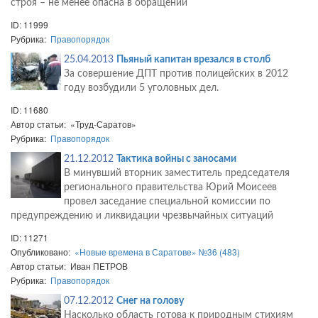
строя – не менее опасна в обращении
ID: 11999
Рубрика:
Правопорядок
25.04.2013
Пьяный капитан врезался в столб
За совершение ДПТ против полицейских в 2012
году возбудили 5 уголовных дел.
ID: 11680
Автор статьи: «Труд-Саратов»
Рубрика:
Правопорядок
21.12.2012
Тактика войны с заносами
В минувший вторник заместитель председателя
регионального правительства Юрий Моисеев
провел заседание специальной комиссии по
предупреждению и ликвидации чрезвычайных ситуаций
ID: 11271
Опубликовано:
«Новые времена в Саратове» №36 (483)
Автор статьи: Иван ПЕТРОВ
Рубрика:
Правопорядок
07.12.2012
Снег на голову
Насколько область готова к природным стихиям