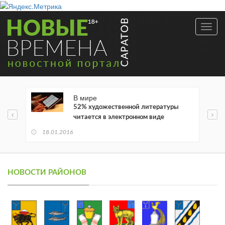
Toggl
navig
В мире
52% художественной литературы
читается в электронном виде
18.01.2016
НОВОСТИ РАЙОНОВ