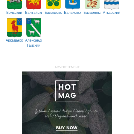
Вольский
Балтайский
Балашовский
Балаковский
Базарнокарабулакский
Аткарский
Аркадакский
Александрово-
Гайский
ADVERTISEMENT