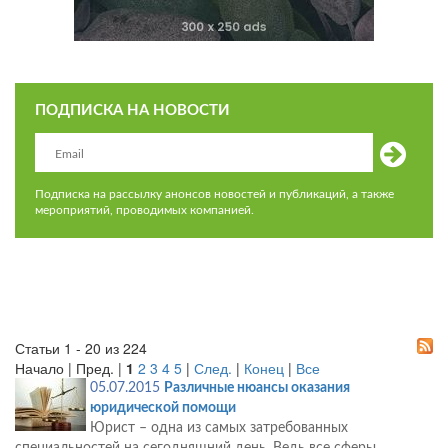
ПОДПИСКА НА НОВОСТИ
Подписка на рассылку анонсов новостей и публикаций, а также
мероприятий, проводимых компанией.
Статьи 1 - 20 из 224
Начало | Пред. |
1
2
3
4
5
|
След.
|
Конец
|
Все
05.07.2015
Различные нюансы оказания
юридической помощи
Юрист – одна из самых затребованных