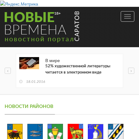
Toggl
navig
В мире
52% художественной литературы
читается в электронном виде
18.01.2016
НОВОСТИ РАЙОНОВ