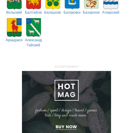
Вольский
Балтайский
Балашовский
Балаковский
Базарнокарабулакский
Аткарский
Аркадакский
Александрово-
Гайский
ADVERTISEMENT