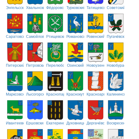
Энгельсский
Хвалынский
Фёдоровский
Турковский
Татищевский
Советский
Саратовский
Самойловский
Ртищевский
Романовский
Ровенский
Пугачёвский
Питерский
Петровский
Перелюбский
Озинский
Новоузенский
Новобурасский
Марксовский
Лысогорский
Краснопартизанский
Краснокутский
Красноармейский
Калининский
Ивантеевский
Ершовский
Екатериновский
Духовницкий
Дергачёвский
Воскресенский