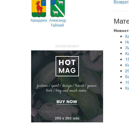
Возврат
Мате
Аркадакский
Александрово-
Гайский
Новост
К
Н
Л
ADVERTISEMENT
К
1
К
2
Б
1
К