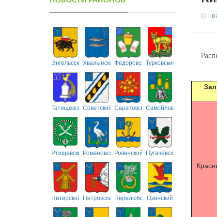
НОВОСТИ РАЙОНОВ
0
Расп
Энгельсский
Хвалынский
Фёдоровский
Турковский
Зал
Татищевский
Советский
Саратовский
Самойловский
Ртищевский
Романовский
Ровенский
Пугачёвский
Красн
Питерский
Петровский
Перелюбский
Озинский