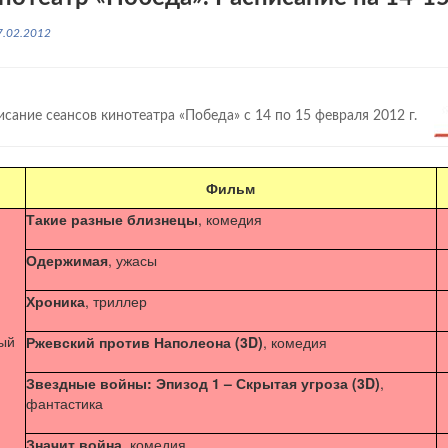
7.02.2012
исание сеансов кинотеатра «Победа» с 14 по 15 февраля 2012 г.
Фильм
Такие разные близнецы
, комедия
Одержимая
, ужасы
Хроника
, триллер
ый
Ржевский против Наполеона (3D)
, комедия
Звездные войны: Эпизод 1 – Скрытая угроза (3D)
,
фантастика
Значит война
, комедия