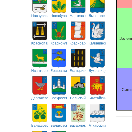
Новоузенский
Новобурасский
Марксовский
Лысогорский
Зелён
Краснопартизанский
Краснокутский
Красноармейский
Калининский
Ивантеевский
Ершовский
Екатериновский
Духовницкий
Сини
Дергачёвский
Воскресенский
Вольский
Балтайский
Балашовский
Балаковский
Базарнокарабулакский
Аткарский