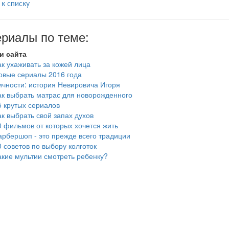
 к списку
риалы по теме:
и сайта
ак ухаживать за кожей лица
овые сериалы 2016 года
ичности: история Невировича Игоря
ак выбрать матрас для новорожденного
5 крутых сериалов
ак выбрать свой запах духов
0 фильмов от которых хочется жить
арбершоп - это прежде всего традиции
0 советов по выбору колготок
акие мультии смотреть ребенку?