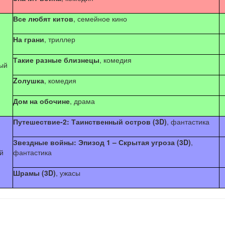
Все любят китов
, семейное кино
На грани
, триллер
Такие разные близнецы
, комедия
ый
Zолушка
, комедия
Дом на обочине
, драма
Путешествие-2: Таинственный остров (3D)
, фантастика
Звездные войны: Эпизод 1 – Скрытая угроза (3D)
,
й
фантастика
Шрамы
(3D)
, ужасы