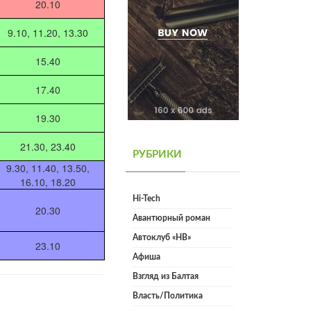
20.10
9.10, 11.20, 13.30
15.40
17.40
19.30
21.30, 23.40
РУБРИКИ
9.30, 11.40, 13.50,
16.10, 18.20
Hi-Tech
20.30
Авантюрный роман
Автоклуб «НВ»
23.10
Афиша
Взгляд из Балтая
Власть/Политика