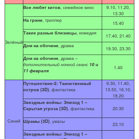
Все любят китов
, семейное кино
9.10, 11.20,
13.30
На грани
, триллер
15.40
Такие разные близнецы
, комедия
17.40, 21.40
Зелёный
Дом на обочине
, драма
19.30, 23.30
Дом на обочине
, драма –
дополнительный ночной сеанс
10 и
1.40
11 феврал
я
Путешествие-2: Таинственный
9.30, 11.40,
остров (3D)
, фантастика
13.50, 16.10,
18.20
Звездные войны: Эпизод 1 –
Скрытая угроза (3D)
, фантастика
20.30
Синий
Шрамы
(3D)
, ужасы
23.10
Звездные войны: Эпизод 1 –