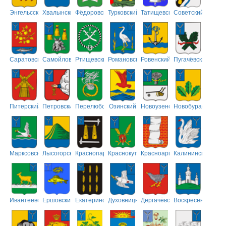
Энгельсский
Хвалынский
Фёдоровский
Турковский
Татищевский
Советский
Саратовский
Самойловский
Ртищевский
Романовский
Ровенский
Пугачёвский
Питерский
Петровский
Перелюбский
Озинский
Новоузенский
Новобурасский
Марксовский
Лысогорский
Краснопартизанский
Краснокутский
Красноармейский
Калининский
Ивантеевский
Ершовский
Екатериновский
Духовницкий
Дергачёвский
Воскресенский