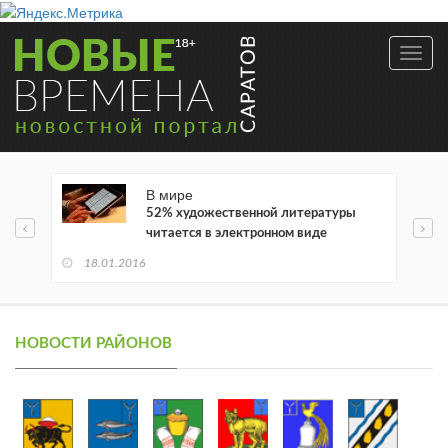
Toggl
navig
В мире
52% художественной литературы
читается в электронном виде
18.01.2016
НОВОСТИ РАЙОНОВ