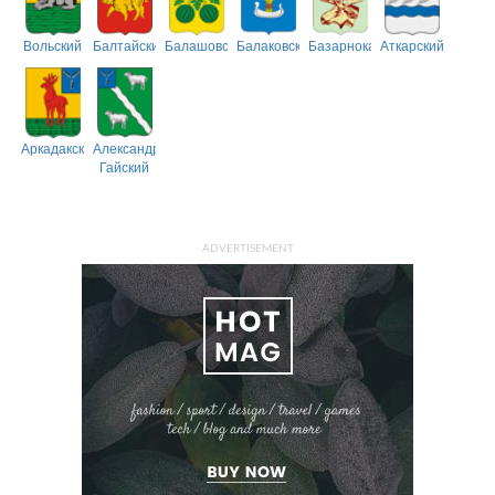
Вольский
Балтайский
Балашовский
Балаковский
Базарнокарабулакский
Аткарский
Аркадакский
Александрово-
Гайский
ADVERTISEMENT