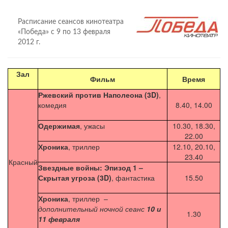
Расписание сеансов кинотеатра
«Победа» с 9 по 13 февраля
2012 г.
Зал
Фильм
Время
Ржевский против Наполеона (3D)
,
комедия
8.40, 14.00
Одержимая
, ужасы
10.30, 18.30,
22.00
Хроника
, триллер
12.10, 20.10,
23.40
Красный
Звездные войны: Эпизод 1 –
Скрытая угроза (3D)
, фантастика
15.50
Хроника
, триллер –
дополнительный ночной сеанс
10 и
1.30
11 февраля