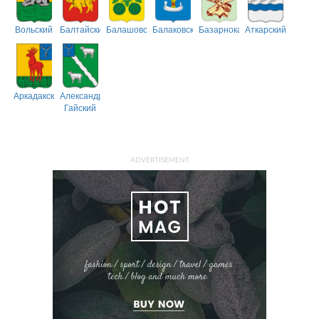
Вольский
Балтайский
Балашовский
Балаковский
Базарнокарабулакский
Аткарский
Аркадакский
Александрово-
Гайский
ADVERTISEMENT