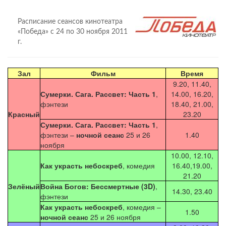
Расписание сеансов кинотеатра
«Победа» с 24 по 30 ноября 2011
г.
Зал
Фильм
Время
9.20, 11.40,
Сумерки. Сага. Рассвет: Часть 1
,
14.00, 16.20,
фэнтези
18.40, 21.00,
Красный
23.20
Сумерки. Сага. Рассвет: Часть 1
,
фэнтези –
ночной сеанс
25 и 26
1.40
ноября
10.00, 12.10,
Как украсть небоскреб
, комедия
16.40,19.00,
21.20
Зелёный
Война Богов: Бессмертные (3D)
,
14.30, 23.40
фэнтези
Как украсть небоскреб
, комедия –
1.50
ночной сеанс
25 и 26 ноября