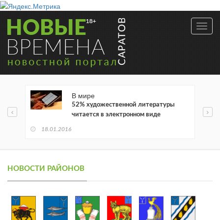
Toggl
navig
В мире
52% художественной литературы
читается в электронном виде
18.01.2016
НОВОСТИ РАЙОНОВ