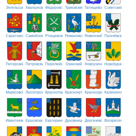
Энгельсский
Хвалынский
Фёдоровский
Турковский
Татищевский
Советский
Саратовский
Самойловский
Ртищевский
Романовский
Ровенский
Пугачёвский
Питерский
Петровский
Перелюбский
Озинский
Новоузенский
Новобурасский
Марксовский
Лысогорский
Краснопартизанский
Краснокутский
Красноармейский
Калининский
Ивантеевский
Ершовский
Екатериновский
Духовницкий
Дергачёвский
Воскресенский