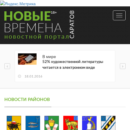
Toggl
navig
В мире
52% художественной литературы
читается в электронном виде
18.01.2016
НОВОСТИ РАЙОНОВ