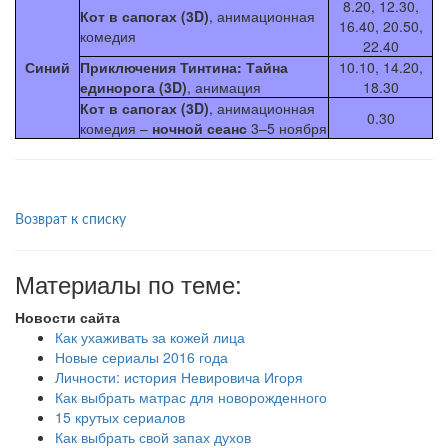
8.20, 12.30,
Кот в сапогах (3D)
, анимационная
16.40, 20.50,
комедия
22.40
Синий
Приключения Тинтина: Тайна
10.10, 14.20,
единорога (3D)
, анимация
18.30
Кот в сапогах (3D)
, анимационная
0.30
комедия –
ночной сеанс
3–5 ноября
Возврат к списку
Материалы по теме:
Новости сайта
Как ухаживать за кожей лица
Новые сериалы 2016 года
Личности: история Невировича Игоря
Как выбрать матрас для новорожденного
15 крутых сериалов
Как выбрать свой запах духов