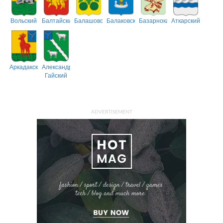
Вольский
Балтайский
Балашовский
Балаковский
Базарнокарабулакский
Аткарский
Аркадакский
Александрово-
Гайский
ADVERTISEMENT