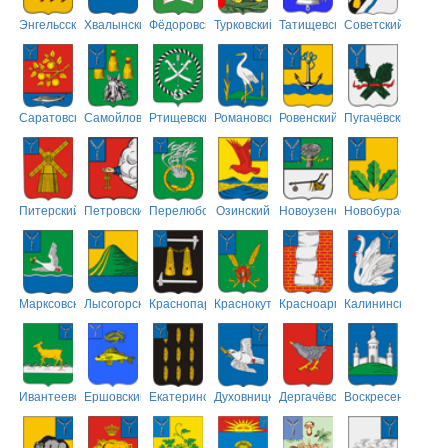
Энгельсский
Хвалынский
Фёдоровский
Турковский
Татищевский
Советский
Саратовский
Самойловский
Ртищевский
Романовский
Ровенский
Пугачёвский
Питерский
Петровский
Перелюбский
Озинский
Новоузенский
Новобурасский
Марксовский
Лысогорский
Краснопартизанский
Краснокутский
Красноармейский
Калининский
Ивантеевский
Ершовский
Екатериновский
Духовницкий
Дергачёвский
Воскресенский