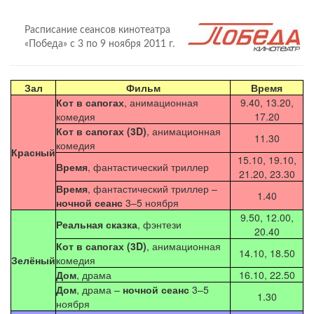
Расписание сеансов кинотеатра
«Победа» с 3 по 9 ноября 2011 г.
Зал
Фильм
Время
Кот в сапогах
, анимационная
9.40, 13.20,
комедия
17.20
Кот в сапогах (3D)
, анимационная
11.30
комедия
Красный
15.10, 19.10,
Время
, фантастический триллер
21.20, 23.30
Время
, фантастический триллер –
1.40
ночной сеанс
3–5 ноября
9.50, 12.00,
Реальная сказка
, фэнтези
20.40
Кот в сапогах (3D)
, анимационная
14.10, 18.50
Зелёный
комедия
Дом
, драма
16.10, 22.50
Дом
, драма –
ночной сеанс
3–5
1.30
ноября