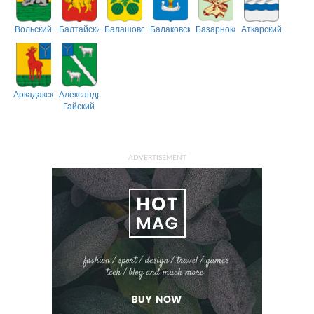
Вольский
Балтайский
Балашовский
Балаковский
Базарнокарабулакский
Аткарский
Аркадакский
Александрово-
Гайский
ADVERTISEMENT