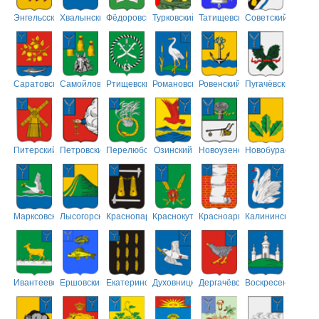
Энгельсский
Хвалынский
Фёдоровский
Турковский
Татищевский
Советский
Саратовский
Самойловский
Ртищевский
Романовский
Ровенский
Пугачёвский
Питерский
Петровский
Перелюбский
Озинский
Новоузенский
Новобурасский
Марксовский
Лысогорский
Краснопартизанский
Краснокутский
Красноармейский
Калининский
Ивантеевский
Ершовский
Екатериновский
Духовницкий
Дергачёвский
Воскресенский