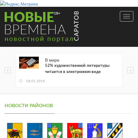
Toggl
navig
В мире
52% художественной литературы
читается в электронном виде
18.01.2016
НОВОСТИ РАЙОНОВ