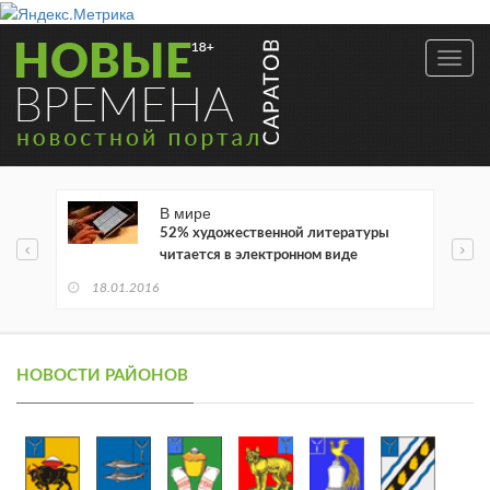
Toggl
navig
В мире
52% художественной литературы
читается в электронном виде
18.01.2016
НОВОСТИ РАЙОНОВ