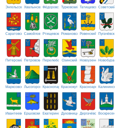
Энгельсский
Хвалынский
Фёдоровский
Турковский
Татищевский
Советский
Саратовский
Самойловский
Ртищевский
Романовский
Ровенский
Пугачёвский
Питерский
Петровский
Перелюбский
Озинский
Новоузенский
Новобурасский
Марксовский
Лысогорский
Краснопартизанский
Краснокутский
Красноармейский
Калининский
Ивантеевский
Ершовский
Екатериновский
Духовницкий
Дергачёвский
Воскресенский