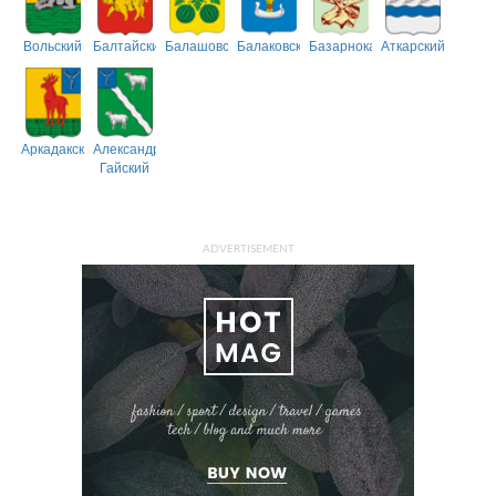
Вольский
Балтайский
Балашовский
Балаковский
Базарнокарабулакский
Аткарский
Аркадакский
Александрово-
Гайский
ADVERTISEMENT