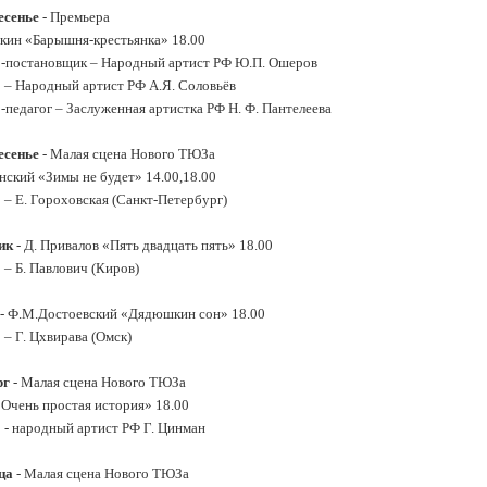
есенье
- Премьера
кин «Барышня-крестьянка» 18.00
-постановщик – Народный артист РФ Ю.П. Ошеров
 – Народный артист РФ А.Я. Соловьёв
-педагог – Заслуженная артистка РФ Н. Ф. Пантелеева
есенье
- Малая сцена Нового ТЮЗа
нский «Зимы не будет» 14.00,18.00
 – Е. Гороховская (Санкт-Петербург)
ник
- Д. Привалов «Пять двадцать пять» 18.00
 – Б. Павлович (Киров)
- Ф.М.Достоевский «Дядюшкин сон» 18.00
 – Г. Цхвирава (Омск)
рг
- Малая сцена Нового ТЮЗа
Очень простая история» 18.00
 - народный артист РФ Г. Цинман
ца
- Малая сцена Нового ТЮЗа