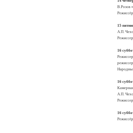
14 четве
В.Розов 
Режиссёр
15 пятни
А.П. Чех
Режиссер
16 суббо
Режиссер–
режиссер
Народный
16 суббо
Камерная
А.П. Чех
Режиссер
16 суббо
Режиссёр