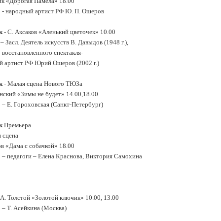
к «Дорогая Памела» 18.00
 - народный артист РФ Ю. П. Ошеров
к
- С. Аксаков «Аленький цветочек» 10.00
 Засл. Деятель искусств В. Давыдов (1948 г.),
 восстановленного спектакля-
 артист РФ Юрий Ошеров (2002 г.)
к
- Малая сцена Нового ТЮЗа
нский «Зимы не будет» 14.00,18.00
 – Е. Гороховская (Санкт-Петербург)
к
Премьера
 сцена
ов «Дама с собачкой» 18.00
 – педагоги – Елена Краснова, Виктория Самохина
 А. Толстой «Золотой ключик» 10.00, 13.00
 – Т. Асейкина (Москва)