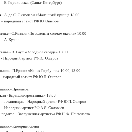
 – Е. Гороховская (Санкт-Петербург)
а
- А. де С.-Экзюпери «Маленький принц» 18.00
 – народный артист РФ Ю. Ошеров
сенье
- С.Козлов «По зеленым холмам океана» 10.00
 – А. Кузин
сенье
- В. Гауф «Холодное сердце» 18.00
 - Народный артист РФ Ю. Ошеров
ельник
- П.Ершов «Конек-Горбунок» 10.00, 13.00
 - народный артист РФ Ю.П. Ошеров
льник
- Премьера
кин «Барышня-крестьянка» 18.00
-постановщик – Народный артист РФ Ю.П. Ошеров
 – Народный артист РФ А.Я. Соловьёв
-педагог – Заслуженная артистка РФ Н. Ф. Пантелеева
ельник
- Камерная сцена