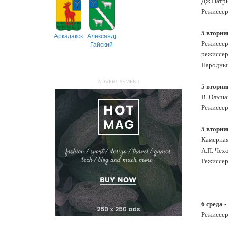
Дж.Патри
Режиссер
5 вторни
Аркадакский
Александрово-
Гайский
Режиссер–
режиссер
Народный
ADVERTISEMENT
5 вторни
В. Ольша
Режиссер
5 вторни
Камерная
А.П. Чех
Режиссер
6 среда
-
Режиссер