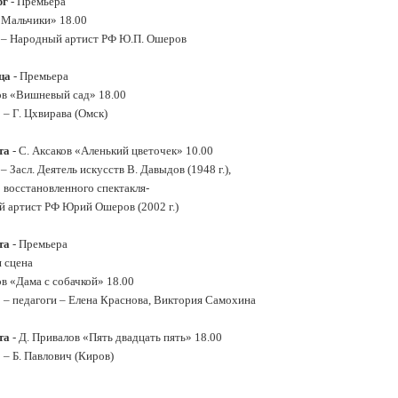
рг
- Премьера
«Мальчики» 18.00
– Народный артист РФ Ю.П. Ошеров
ца
- Премьера
ов «Вишневый сад» 18.00
 – Г. Цхвирава (Омск)
та
- С. Аксаков «Аленький цветочек» 10.00
 Засл. Деятель искусств В. Давыдов (1948 г.),
 восстановленного спектакля-
 артист РФ Юрий Ошеров (2002 г.)
та
- Премьера
 сцена
ов «Дама с собачкой» 18.00
 – педагоги – Елена Краснова, Виктория Самохина
та
- Д. Привалов «Пять двадцать пять» 18.00
 – Б. Павлович (Киров)