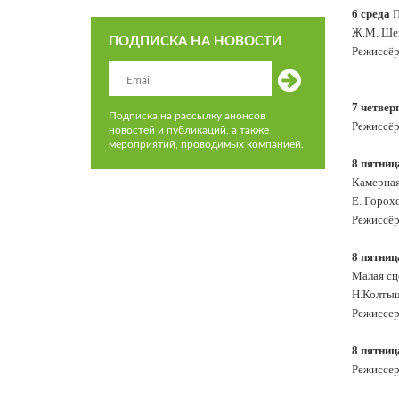
6 среда
П
Ж.М. Шев
ПОДПИСКА НА НОВОСТИ
Режиссёр
7 четвер
Подписка на рассылку анонсов
Режиссёр
новостей и публикаций, а также
мероприятий, проводимых компанией.
8 пятни
Камерная
Е. Горох
Режиссёр
8 пятниц
Малая сц
Н.Колтыш
Режиссер
8 пятниц
Режиссер