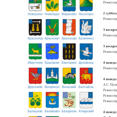
Режиссер
2 суббот
Новоузенский
Новобурасский
Марксовский
Лысогорский
Режиссер
3 воскре
Режиссер
Краснопартизанский
Краснокутский
Красноармейский
Калининский
3 воскре
Режиссёр
Ивантеевский
Ершовский
Екатериновский
Духовницкий
4 понед
Режиссер
4 понеде
А.С. Пуш
Дергачёвский
Воскресенский
Вольский
Балтайский
Режиссёр
Режиссёр
Режиссёр
Балашовский
Балаковский
Базарнокарабулакский
Аткарский
4 понед