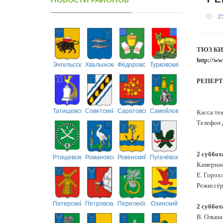
НОВОСТИ РАЙОНОВ
2
ТЮЗ КИ
http://ww
Энгельсский
Хвалынский
Фёдоровский
Турковский
РЕПЕРТУ
Татищевский
Советский
Саратовский
Самойловский
Касса те
Телефон 
2 суббот
Ртищевский
Романовский
Ровенский
Пугачёвский
Камерная
Е. Горох
Режиссёр
Питерский
Петровский
Перелюбский
Озинский
2 суббот
В. Ольша