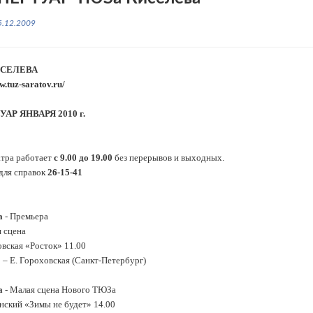
5.12.2009
СЕЛЕВА
w.tuz-saratov.ru/
АР ЯНВАРЯ 2010 г.
атра работает
с 9.00 до 19.00
без перерывов и выходных.
для справок
26-15-41
а
- Премьера
 сцена
овская «Росток» 11.00
 – Е. Гороховская (Санкт-Петербург)
а
- Малая сцена Нового ТЮЗа
нский «Зимы не будет» 14.00