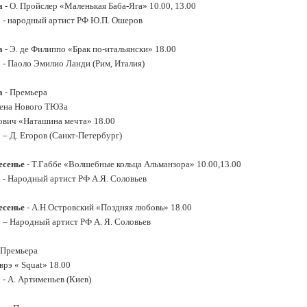
а
- О. Пройслер «Маленькая Баба-Яга» 10.00, 13.00
 - народный артист РФ Ю.П. Ошеров
а
- Э. де Филиппо «Брак по-итальянски» 18.00
 - Паоло Эмилио Ланди (Рим, Италия)
а
- Премьера
ена Нового ТЮЗа
ович «Наташина мечта» 18.00
 – Д. Егоров (Санкт-Петербург)
есенье
- Т.Габбе «Волшебные кольца Альманзора» 10.00,13.00
 - Народный артист РФ А.Я. Соловьев
есенье
- А.Н.Островский «Поздняя любовь» 18.00
 – Народный артист РФ А. Я. Соловьев
Премьера
рэ « Squat» 18.00
 - А. Артименьев (Киев)