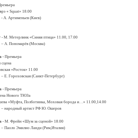
ремьера
рэ « Squat» 18.00
 - А. Артименьев (Киев)
г
- М. Метерлинк «Синяя птица» 11.00, 17.00
 – А. Пономарёв (Москва)
ца
- Премьера
 сцена
овская «Росток» 11.00
 – Е. Гороховская (Санкт-Петербург)
а
- Премьера
ена Нового ТЮЗа
ева «Муфта, Полботинка, Моховая борода и…» 11.00,14.00
 – народный артист РФ Ю. Ошеров
а
- М. Фрейн «Шум за сценой» 18.00
 – Паоло Эмилио Ланди (Рим,Италия)