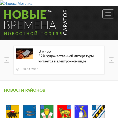
Toggl
navig
В мире
52% художественной литературы
читается в электронном виде
18.01.2016
НОВОСТИ РАЙОНОВ