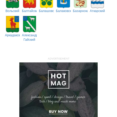
Вольский
Балтайский
Балашовский
Балаковский
Базарнокарабулакский
Аткарский
Аркадакский
Александрово-
Гайский
ADVERTISEMENT