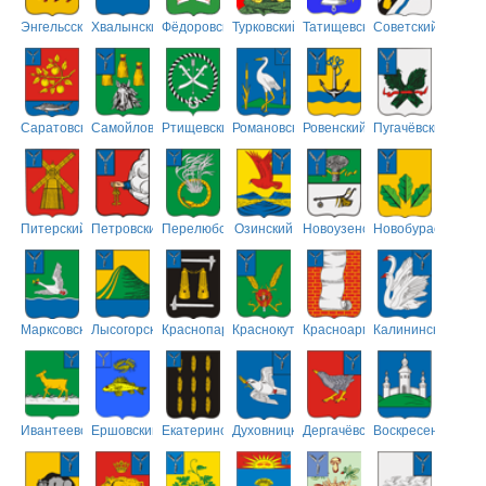
Энгельсский
Хвалынский
Фёдоровский
Турковский
Татищевский
Советский
Саратовский
Самойловский
Ртищевский
Романовский
Ровенский
Пугачёвский
Питерский
Петровский
Перелюбский
Озинский
Новоузенский
Новобурасский
Марксовский
Лысогорский
Краснопартизанский
Краснокутский
Красноармейский
Калининский
Ивантеевский
Ершовский
Екатериновский
Духовницкий
Дергачёвский
Воскресенский