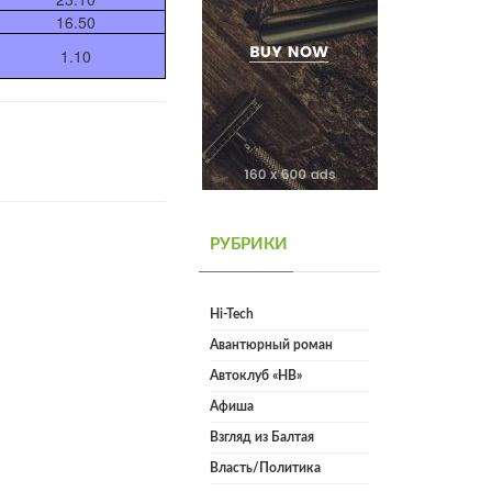
16.50
1.10
РУБРИКИ
Hi-Tech
Авантюрный роман
Автоклуб «НВ»
Афиша
Взгляд из Балтая
Власть/Политика