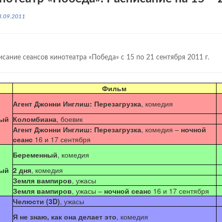
3.09.2011
исание сеансов кинотеатра «Победа» с 15 по 21 сентября 2011 г.
Фильм
Агент Джонни Инглиш: Перезагрузка
, комедия
ый
Коломбиана
, боевик
Агент Джонни Инглиш: Перезагрузка
, комедия –
ночной
сеанс
16 и 17 сентября
Беременный
, комедия
ый
2 дня
, комедия
Земля вампиров
, ужасы
Земля вампиров
, ужасы –
ночной сеанс
16 и 17 сентября
Челюсти (3D)
, ужасы
Я не знаю, как она делает это
, комедия