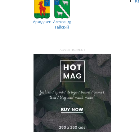
К
Аркадакский
Александрово-
Гайский
ADVERTISEMENT