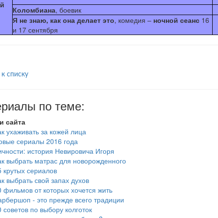
й
Коломбиана
, боевик
Я не знаю, как она делает это
, комедия –
ночной сеанс
16
и 17 сентября
 к списку
риалы по теме:
и сайта
ак ухаживать за кожей лица
овые сериалы 2016 года
ичности: история Невировича Игоря
ак выбрать матрас для новорожденного
5 крутых сериалов
ак выбрать свой запах духов
0 фильмов от которых хочется жить
арбершоп - это прежде всего традиции
0 советов по выбору колготок