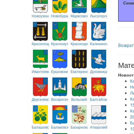
Сини
Новоузенский
Новобурасский
Марксовский
Лысогорский
Краснопартизанский
Краснокутский
Красноармейский
Калининский
Возврат
Мате
Ивантеевский
Ершовский
Екатериновский
Духовницкий
Новост
К
Н
Л
К
Дергачёвский
Воскресенский
Вольский
Балтайский
1
К
2
Б
Балашовский
Балаковский
Базарнокарабулакский
Аткарский
1