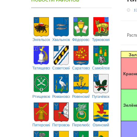
НОВОСТИ РАЙОНОВ
1
Расп
Энгельсский
Хвалынский
Фёдоровский
Турковский
Зал
Татищевский
Советский
Саратовский
Самойловский
Красн
Ртищевский
Романовский
Ровенский
Пугачёвский
Зелён
Питерский
Петровский
Перелюбский
Озинский