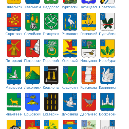
Энгельсский
Хвалынский
Фёдоровский
Турковский
Татищевский
Советский
Саратовский
Самойловский
Ртищевский
Романовский
Ровенский
Пугачёвский
Питерский
Петровский
Перелюбский
Озинский
Новоузенский
Новобурасский
Марксовский
Лысогорский
Краснопартизанский
Краснокутский
Красноармейский
Калининский
Ивантеевский
Ершовский
Екатериновский
Духовницкий
Дергачёвский
Воскресенский