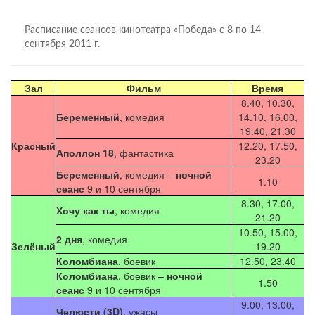
Расписание сеансов кинотеатра «Победа» с 8 по 14
сентября 2011 г.
Зал
Фильм
Время
8.40, 10.30,
Беременный
, комедия
14.10, 16.00,
19.40, 21.30
Красный
12.20, 17.50,
Аполлон 18
, фантастика
23.20
Беременный
, комедия –
ночной
1.10
сеанс
9 и 10 сентября
8.30, 17.00,
Хочу как ты
, комедия
21.20
10.50, 15.00,
2 дня
, комедия
Зелёный
19.20
Коломбиана
, боевик
12.50, 23.40
Коломбиана
, боевик –
ночной
1.50
сеанс
9 и 10 сентября
9.00, 13.00,
Челюсти (3D)
, ужасы