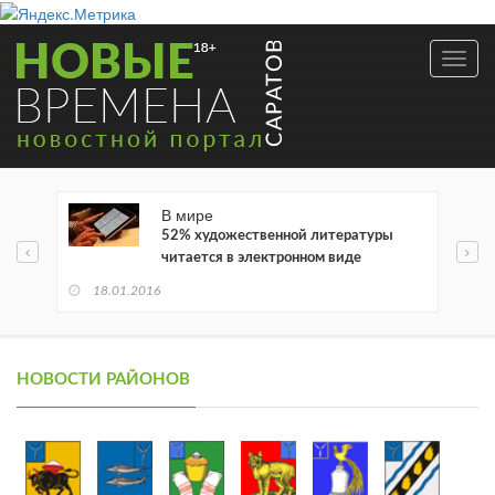
Toggl
navig
В мире
52% художественной литературы
читается в электронном виде
18.01.2016
НОВОСТИ РАЙОНОВ