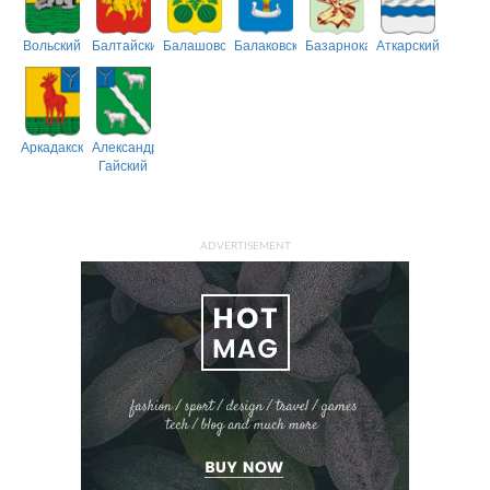
Вольский
Балтайский
Балашовский
Балаковский
Базарнокарабулакский
Аткарский
Аркадакский
Александрово-
Гайский
ADVERTISEMENT