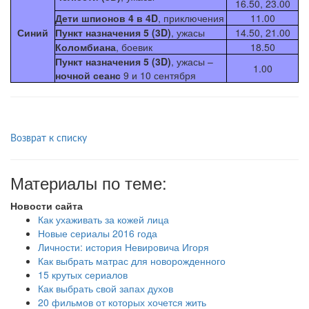
16.50, 23.00
Дети шпионов 4 в 4D
, приключения
11.00
Синий
Пункт назначения 5 (3D)
, ужасы
14.50, 21.00
Коломбиана
, боевик
18.50
Пункт назначения 5 (3D)
, ужасы –
1.00
ночной сеанс
9 и 10 сентября
Возврат к списку
Материалы по теме:
Новости сайта
Как ухаживать за кожей лица
Новые сериалы 2016 года
Личности: история Невировича Игоря
Как выбрать матрас для новорожденного
15 крутых сериалов
Как выбрать свой запах духов
20 фильмов от которых хочется жить