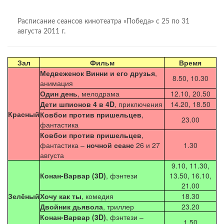
Расписание сеансов кинотеатра «Победа» с 25 по 31
августа 2011 г.
Зал
Фильм
Время
Медвеженок Винни и его друзья
,
8.50, 10.30
анимация
Один день
, мелодрама
12.10, 20.50
Дети шпионов 4 в 4D
, приключения
14.20, 18.50
Красный
Ковбои против пришельцев
,
23.00
фантастика
Ковбои против пришельцев
,
фантастика –
ночной сеанс
26 и 27
1.30
августа
9.10, 11.30,
Конан-Варвар (3D)
, фэнтези
13.50, 16.10,
21.00
Зелёный
Хочу как ты
, комедия
18.30
Двойник дьявола
, триллер
23.20
Конан-Варвар (3D)
, фэнтези –
1.50