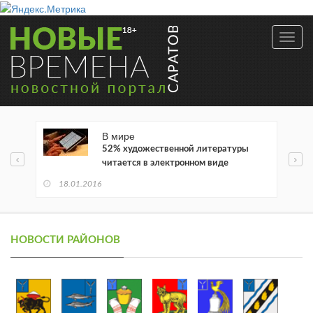
Toggl
navig
В мире
52% художественной литературы
читается в электронном виде
18.01.2016
НОВОСТИ РАЙОНОВ