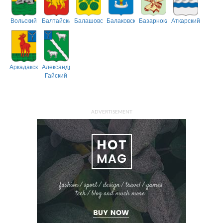
Вольский
Балтайский
Балашовский
Балаковский
Базарнокарабулакский
Аткарский
Аркадакский
Александрово-
Гайский
ADVERTISEMENT