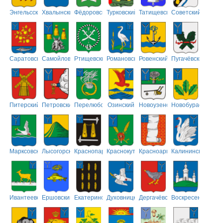
Энгельсский
Хвалынский
Фёдоровский
Турковский
Татищевский
Советский
Саратовский
Самойловский
Ртищевский
Романовский
Ровенский
Пугачёвский
Питерский
Петровский
Перелюбский
Озинский
Новоузенский
Новобурасский
Марксовский
Лысогорский
Краснопартизанский
Краснокутский
Красноармейский
Калининский
Ивантеевский
Ершовский
Екатериновский
Духовницкий
Дергачёвский
Воскресенский