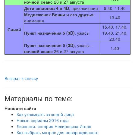
ночной сеанс
26 и 27 августа
Дети шпионов 4 в 4D
, приключения
9.40, 11.40
Медвеженок Винни и его друзья
,
13.40
анимация
15.40, 17.40,
Синий
Пункт назначения 5 (3D)
, ужасы
19.40, 21.40,
23.40
Пункт назначения 5 (3D)
, ужасы –
1.40
ночной сеанс
26 и 27 августа
Возврат к списку
Материалы по теме:
Новости сайта
Как ухаживать за кожей лица
Новые сериалы 2016 года
Личности: история Невировича Игоря
Как выбрать матрас для новорожденного