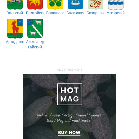
Вольский
Балтайский
Балашовский
Балаковский
Базарнокарабулакский
Аткарский
Аркадакский
Александрово-
Гайский
ADVERTISEMENT