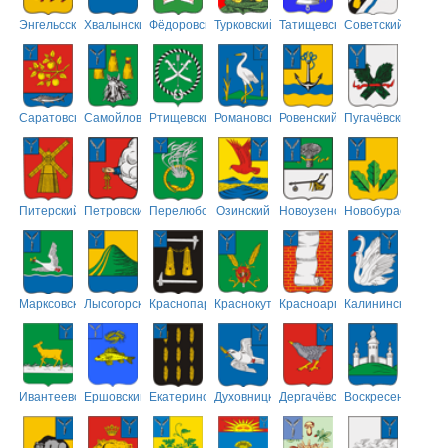
Энгельсский
Хвалынский
Фёдоровский
Турковский
Татищевский
Советский
Саратовский
Самойловский
Ртищевский
Романовский
Ровенский
Пугачёвский
Питерский
Петровский
Перелюбский
Озинский
Новоузенский
Новобурасский
Марксовский
Лысогорский
Краснопартизанский
Краснокутский
Красноармейский
Калининский
Ивантеевский
Ершовский
Екатериновский
Духовницкий
Дергачёвский
Воскресенский