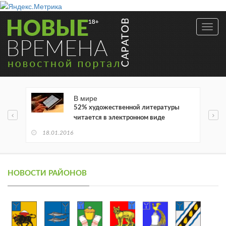
Toggl
navig
В мире
52% художественной литературы
читается в электронном виде
18.01.2016
НОВОСТИ РАЙОНОВ