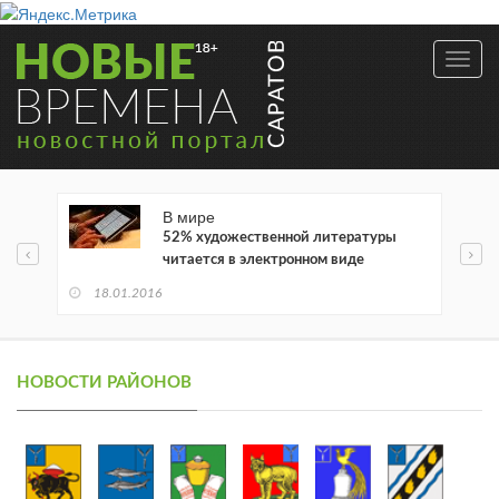
Toggl
navig
В мире
52% художественной литературы
читается в электронном виде
18.01.2016
НОВОСТИ РАЙОНОВ