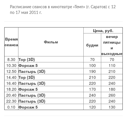
Расписание сеансов в кинотеатре «Темп» (г. Саратов) с 12
по 17 мая 2011 г.
Цена, руб.
вечер
Время
Фильм
пятницы
сеанса
будни
и
выходные
8.30
Тор (3D)
70
70
10.30
Форсаж 5
100
110
12.50
Пастырь
(3D)
190
210
14.40
Тор (3D)
210
220
16.40
Пастырь
(3D)
220
240
18.20
Форсаж 5
170
180
20.40
Пастырь
(3D)
240
260
22.30
Пастырь
(3D)
220
240
0.10
Форсаж 5
120
130