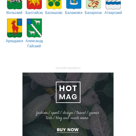
Вольский
Балтайский
Балашовский
Балаковский
Базарнокарабулакский
Аткарский
Аркадакский
Александрово-
Гайский
ADVERTISEMENT