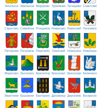
Энгельсский
Хвалынский
Фёдоровский
Турковский
Татищевский
Советский
Саратовский
Самойловский
Ртищевский
Романовский
Ровенский
Пугачёвский
Питерский
Петровский
Перелюбский
Озинский
Новоузенский
Новобурасский
Марксовский
Лысогорский
Краснопартизанский
Краснокутский
Красноармейский
Калининский
Ивантеевский
Ершовский
Екатериновский
Духовницкий
Дергачёвский
Воскресенский