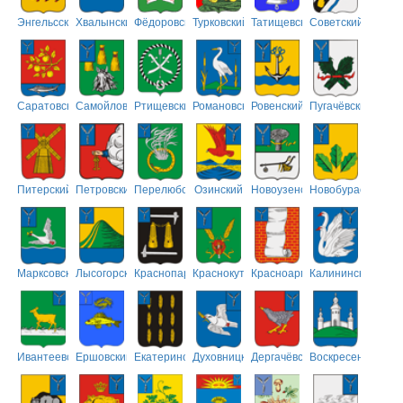
Энгельсский
Хвалынский
Фёдоровский
Турковский
Татищевский
Советский
Саратовский
Самойловский
Ртищевский
Романовский
Ровенский
Пугачёвский
Питерский
Петровский
Перелюбский
Озинский
Новоузенский
Новобурасский
Марксовский
Лысогорский
Краснопартизанский
Краснокутский
Красноармейский
Калининский
Ивантеевский
Ершовский
Екатериновский
Духовницкий
Дергачёвский
Воскресенский