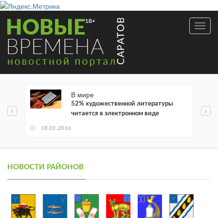
Toggl
navig
В мире
52% художественной литературы
читается в электронном виде
18.01.2016
НОВОСТИ РАЙОНОВ