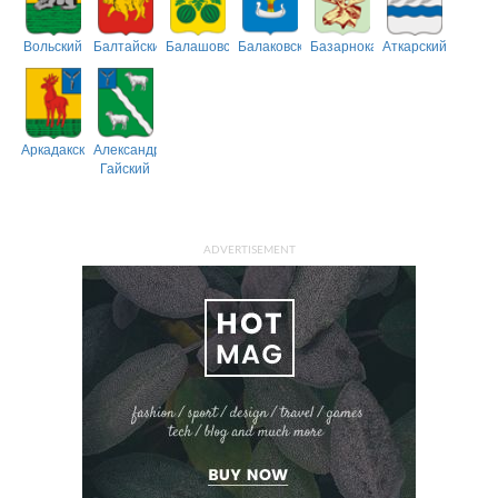
Вольский
Балтайский
Балашовский
Балаковский
Базарнокарабулакский
Аткарский
Аркадакский
Александрово-
Гайский
ADVERTISEMENT