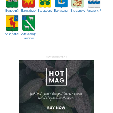
Вольский
Балтайский
Балашовский
Балаковский
Базарнокарабулакский
Аткарский
Аркадакский
Александрово-
Гайский
ADVERTISEMENT