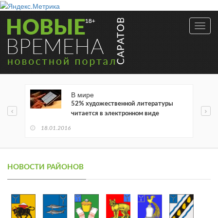
Toggl
navig
В мире
52% художественной литературы
читается в электронном виде
18.01.2016
НОВОСТИ РАЙОНОВ