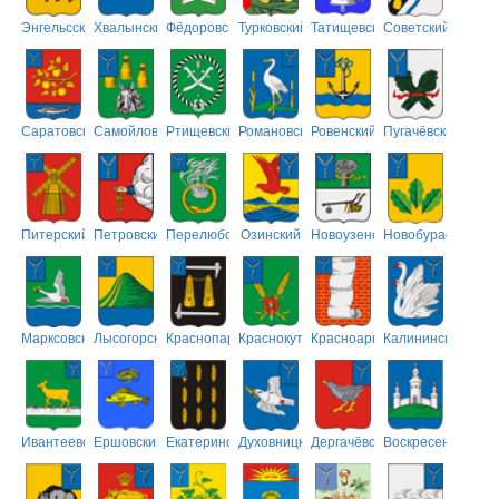
Энгельсский
Хвалынский
Фёдоровский
Турковский
Татищевский
Советский
Саратовский
Самойловский
Ртищевский
Романовский
Ровенский
Пугачёвский
Питерский
Петровский
Перелюбский
Озинский
Новоузенский
Новобурасский
Марксовский
Лысогорский
Краснопартизанский
Краснокутский
Красноармейский
Калининский
Ивантеевский
Ершовский
Екатериновский
Духовницкий
Дергачёвский
Воскресенский