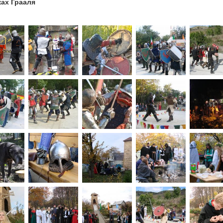
ках Грааля
1