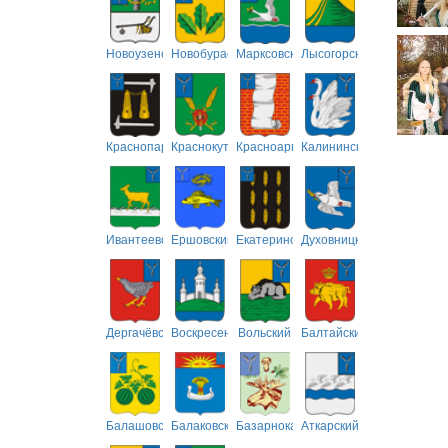
Новоузенский
Новобурасский
Марксовский
Лысогорский
Краснопартизанский
Краснокутский
Красноармейский
Калининский
Ивантеевский
Ершовский
Екатериновский
Духовницкий
Дергачёвский
Воскресенский
Вольский
Балтайский
Балашовский
Балаковский
Базарнокарабулакский
Аткарский