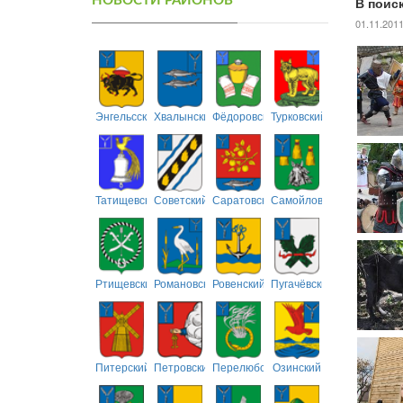
НОВОСТИ РАЙОНОВ
В поис
01.11.201
Энгельсский
Хвалынский
Фёдоровский
Турковский
Татищевский
Советский
Саратовский
Самойловский
Ртищевский
Романовский
Ровенский
Пугачёвский
Питерский
Петровский
Перелюбский
Озинский