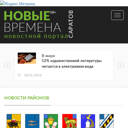
Toggl
navig
В мире
52% художественной литературы
читается в электронном виде
18.01.2016
НОВОСТИ РАЙОНОВ