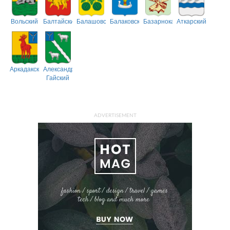
Вольский
Балтайский
Балашовский
Балаковский
Базарнокарабулакский
Аткарский
Аркадакский
Александрово-
Гайский
ADVERTISEMENT