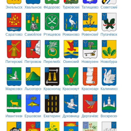
Энгельсский
Хвалынский
Фёдоровский
Турковский
Татищевский
Советский
Саратовский
Самойловский
Ртищевский
Романовский
Ровенский
Пугачёвский
Питерский
Петровский
Перелюбский
Озинский
Новоузенский
Новобурасский
Марксовский
Лысогорский
Краснопартизанский
Краснокутский
Красноармейский
Калининский
Ивантеевский
Ершовский
Екатериновский
Духовницкий
Дергачёвский
Воскресенский