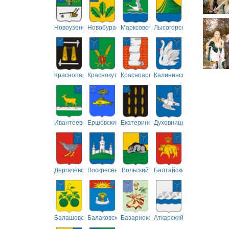
Новоузенский
Новобурасский
Марксовский
Лысогорский
Краснопартизанский
Краснокутский
Красноармейский
Калининский
Ивантеевский
Ершовский
Екатериновский
Духовницкий
Дергачёвский
Воскресенский
Вольский
Балтайский
Балашовский
Балаковский
Базарнокарабулакский
Аткарский