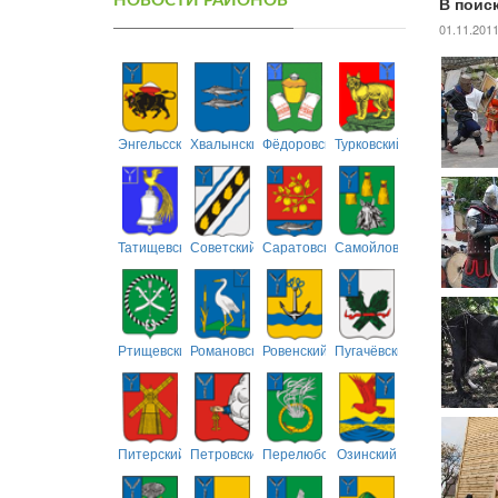
НОВОСТИ РАЙОНОВ
В поис
01.11.201
Энгельсский
Хвалынский
Фёдоровский
Турковский
Татищевский
Советский
Саратовский
Самойловский
Ртищевский
Романовский
Ровенский
Пугачёвский
Питерский
Петровский
Перелюбский
Озинский