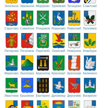
Энгельсский
Хвалынский
Фёдоровский
Турковский
Татищевский
Советский
Саратовский
Самойловский
Ртищевский
Романовский
Ровенский
Пугачёвский
Питерский
Петровский
Перелюбский
Озинский
Новоузенский
Новобурасский
Марксовский
Лысогорский
Краснопартизанский
Краснокутский
Красноармейский
Калининский
Ивантеевский
Ершовский
Екатериновский
Духовницкий
Дергачёвский
Воскресенский