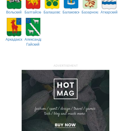
Вольский
Балтайский
Балашовский
Балаковский
Базарнокарабулакский
Аткарский
Аркадакский
Александрово-
Гайский
ADVERTISEMENT