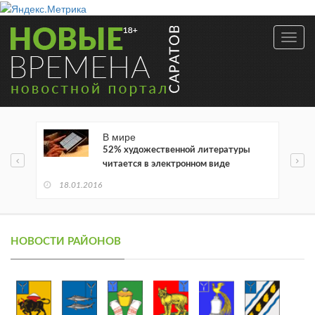
Toggl
navig
В мире
52% художественной литературы
читается в электронном виде
18.01.2016
НОВОСТИ РАЙОНОВ