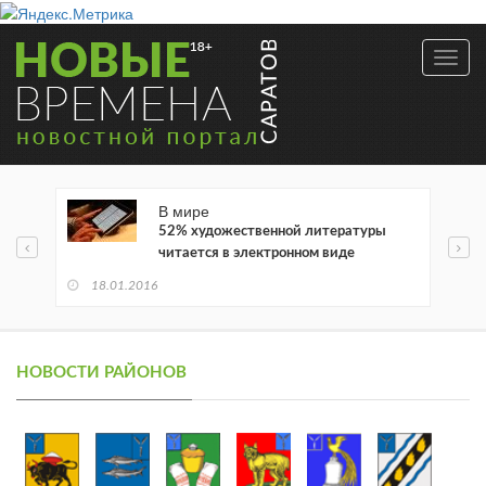
Toggl
navig
В мире
52% художественной литературы
читается в электронном виде
18.01.2016
НОВОСТИ РАЙОНОВ