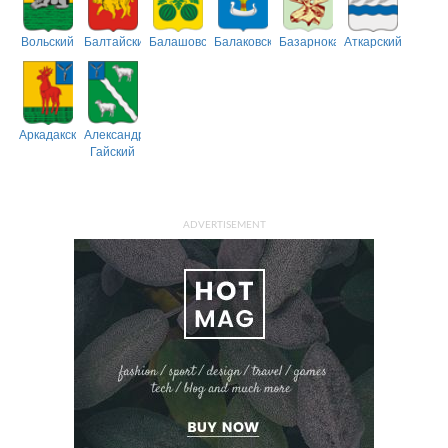
Вольский
Балтайский
Балашовский
Балаковский
Базарнокарабулакский
Аткарский
Аркадакский
Александрово-
Гайский
ADVERTISEMENT