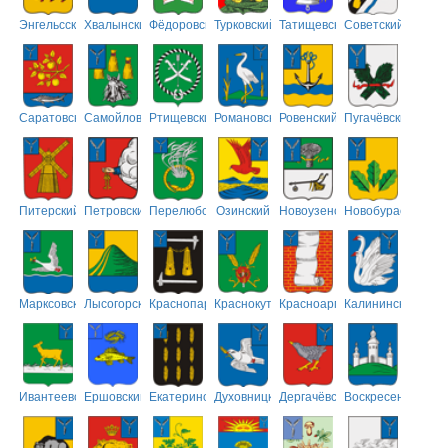
Энгельсский
Хвалынский
Фёдоровский
Турковский
Татищевский
Советский
Саратовский
Самойловский
Ртищевский
Романовский
Ровенский
Пугачёвский
Питерский
Петровский
Перелюбский
Озинский
Новоузенский
Новобурасский
Марксовский
Лысогорский
Краснопартизанский
Краснокутский
Красноармейский
Калининский
Ивантеевский
Ершовский
Екатериновский
Духовницкий
Дергачёвский
Воскресенский