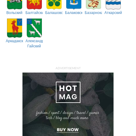
Вольский
Балтайский
Балашовский
Балаковский
Базарнокарабулакский
Аткарский
Аркадакский
Александрово-
Гайский
ADVERTISEMENT