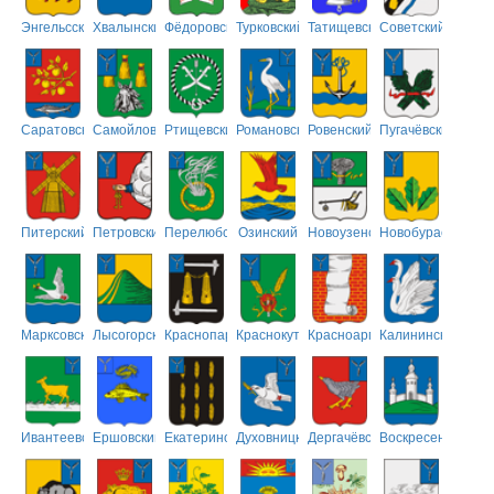
Энгельсский
Хвалынский
Фёдоровский
Турковский
Татищевский
Советский
Саратовский
Самойловский
Ртищевский
Романовский
Ровенский
Пугачёвский
Питерский
Петровский
Перелюбский
Озинский
Новоузенский
Новобурасский
Марксовский
Лысогорский
Краснопартизанский
Краснокутский
Красноармейский
Калининский
Ивантеевский
Ершовский
Екатериновский
Духовницкий
Дергачёвский
Воскресенский