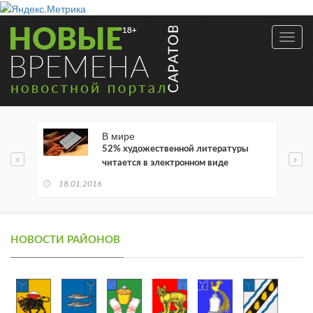
Toggl
navig
В мире
52% художественной литературы
читается в электронном виде
18.01.2016
НОВОСТИ РАЙОНОВ