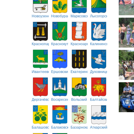
Новоузенский
Новобурасский
Марксовский
Лысогорский
Краснопартизанский
Краснокутский
Красноармейский
Калининский
Ивантеевский
Ершовский
Екатериновский
Духовницкий
Дергачёвский
Воскресенский
Вольский
Балтайский
Балашовский
Балаковский
Базарнокарабулакский
Аткарский