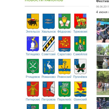
НОВОСТИ РАЙОНОВ
Фестив
06.06.201
4 июня 
Энгельсский
Хвалынский
Фёдоровский
Турковский
Татищевский
Советский
Саратовский
Самойловский
Ртищевский
Романовский
Ровенский
Пугачёвский
Питерский
Петровский
Перелюбский
Озинский