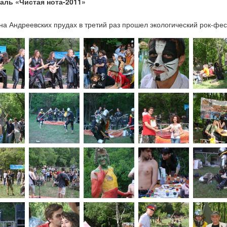
аль «Чистая нота-2011»
1
на Андреевских прудах в третий раз прошел экологический рок-фе