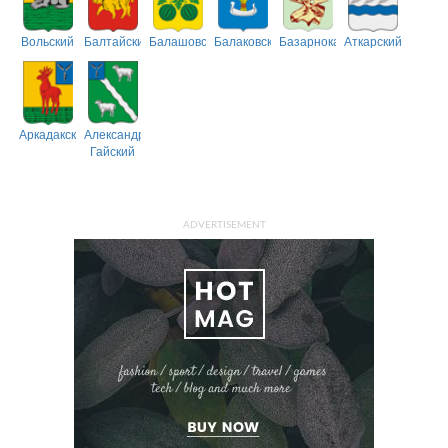
Вольский
Балтайский
Балашовский
Балаковский
Базарнокарабулакский
Аткарский
Аркадакский
Александрово-
Гайский
ADVERTISEMENT