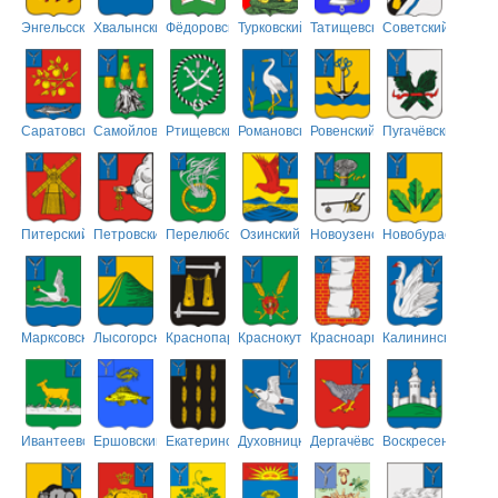
Энгельсский
Хвалынский
Фёдоровский
Турковский
Татищевский
Советский
Саратовский
Самойловский
Ртищевский
Романовский
Ровенский
Пугачёвский
Питерский
Петровский
Перелюбский
Озинский
Новоузенский
Новобурасский
Марксовский
Лысогорский
Краснопартизанский
Краснокутский
Красноармейский
Калининский
Ивантеевский
Ершовский
Екатериновский
Духовницкий
Дергачёвский
Воскресенский