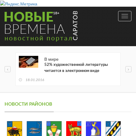
Toggl
navig
В мире
52% художественной литературы
читается в электронном виде
18.01.2016
НОВОСТИ РАЙОНОВ