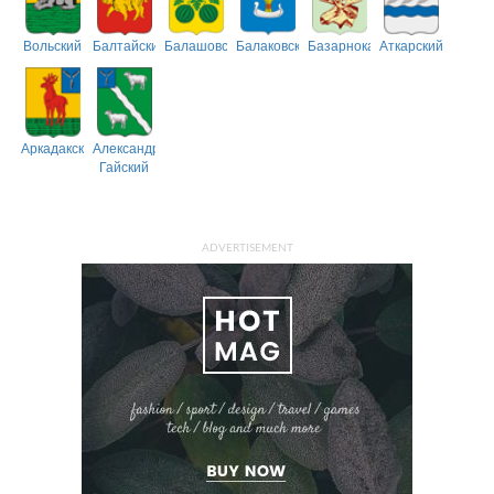
Вольский
Балтайский
Балашовский
Балаковский
Базарнокарабулакский
Аткарский
Аркадакский
Александрово-
Гайский
ADVERTISEMENT