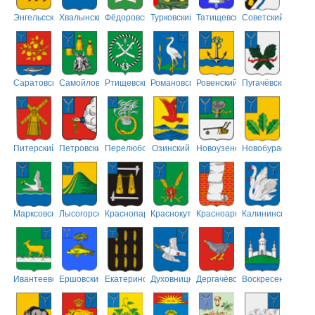
Энгельсский
Хвалынский
Фёдоровский
Турковский
Татищевский
Советский
Саратовский
Самойловский
Ртищевский
Романовский
Ровенский
Пугачёвский
Питерский
Петровский
Перелюбский
Озинский
Новоузенский
Новобурасский
Марксовский
Лысогорский
Краснопартизанский
Краснокутский
Красноармейский
Калининский
Ивантеевский
Ершовский
Екатериновский
Духовницкий
Дергачёвский
Воскресенский