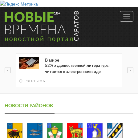
Toggl
navig
В мире
52% художественной литературы
читается в электронном виде
18.01.2016
НОВОСТИ РАЙОНОВ