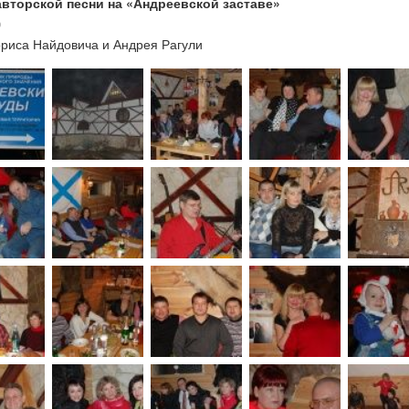
авторской песни на «Андреевской заставе»
0
риса Найдовича и Андрея Рагули