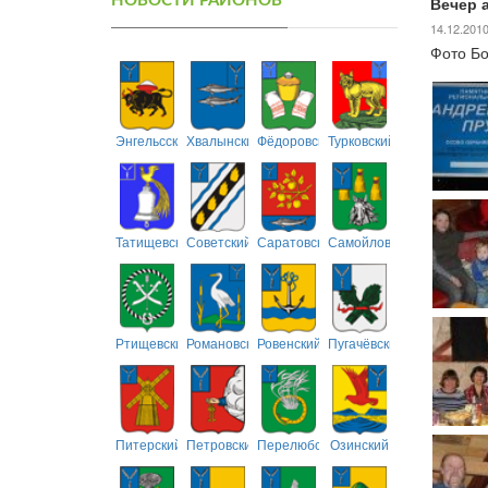
НОВОСТИ РАЙОНОВ
Вечер 
14.12.201
Фото Бо
Энгельсский
Хвалынский
Фёдоровский
Турковский
Татищевский
Советский
Саратовский
Самойловский
Ртищевский
Романовский
Ровенский
Пугачёвский
Питерский
Петровский
Перелюбский
Озинский