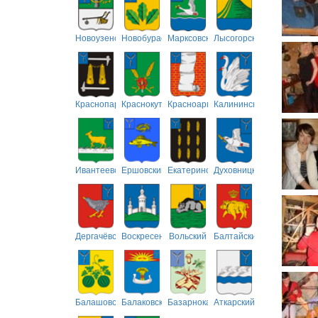
Новоузенский
Новобурасский
Марксовский
Лысогорский
Краснопартизанский
Краснокутский
Красноармейский
Калининский
Ивантеевский
Ершовский
Екатериновский
Духовницкий
Дергачёвский
Воскресенский
Вольский
Балтайский
Балашовский
Балаковский
Базарнокарабулакский
Аткарский