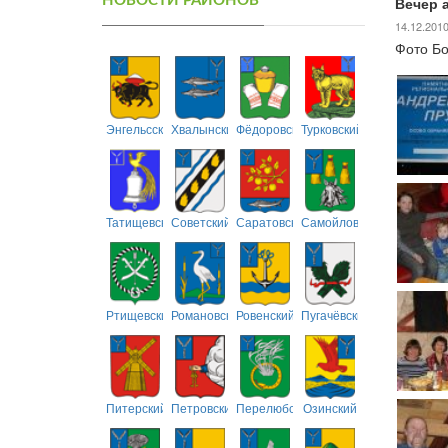
НОВОСТИ РАЙОНОВ
Вечер 
14.12.201
Фото Бо
Энгельсский
Хвалынский
Фёдоровский
Турковский
Татищевский
Советский
Саратовский
Самойловский
Ртищевский
Романовский
Ровенский
Пугачёвский
Питерский
Петровский
Перелюбский
Озинский