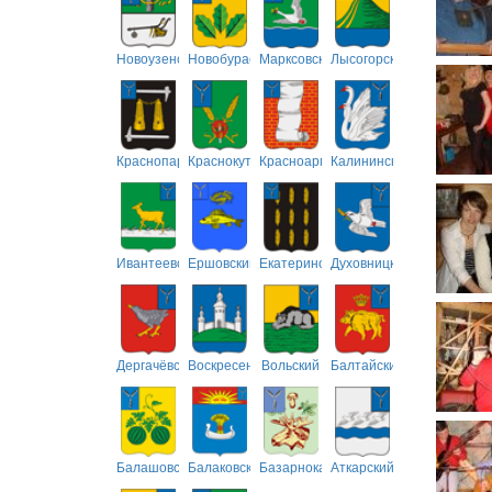
Новоузенский
Новобурасский
Марксовский
Лысогорский
Краснопартизанский
Краснокутский
Красноармейский
Калининский
Ивантеевский
Ершовский
Екатериновский
Духовницкий
Дергачёвский
Воскресенский
Вольский
Балтайский
Балашовский
Балаковский
Базарнокарабулакский
Аткарский