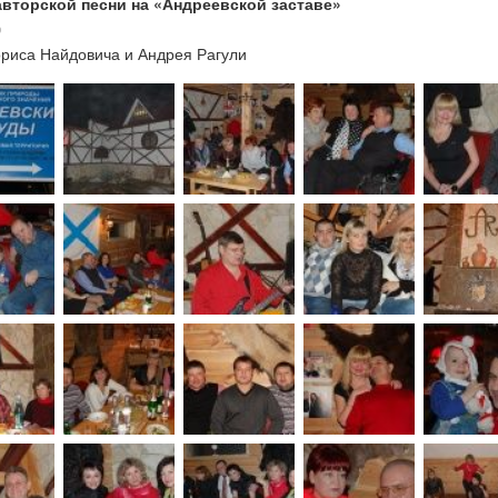
авторской песни на «Андреевской заставе»
0
риса Найдовича и Андрея Рагули