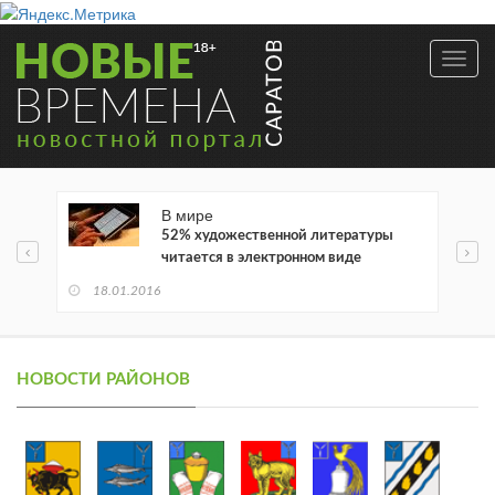
Toggl
navig
В мире
52% художественной литературы
читается в электронном виде
18.01.2016
НОВОСТИ РАЙОНОВ