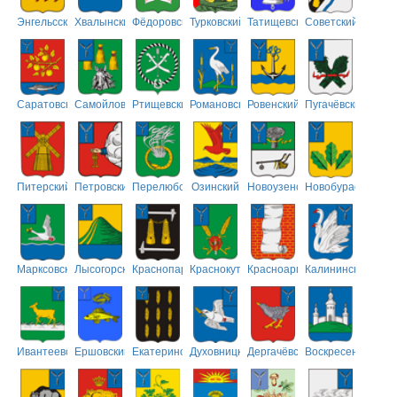
Энгельсский
Хвалынский
Фёдоровский
Турковский
Татищевский
Советский
Саратовский
Самойловский
Ртищевский
Романовский
Ровенский
Пугачёвский
Питерский
Петровский
Перелюбский
Озинский
Новоузенский
Новобурасский
Марксовский
Лысогорский
Краснопартизанский
Краснокутский
Красноармейский
Калининский
Ивантеевский
Ершовский
Екатериновский
Духовницкий
Дергачёвский
Воскресенский