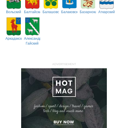
Вольский
Балтайский
Балашовский
Балаковский
Базарнокарабулакский
Аткарский
Аркадакский
Александрово-
Гайский
ADVERTISEMENT