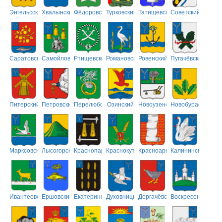
Энгельсский
Хвалынский
Фёдоровский
Турковский
Татищевский
Советский
Саратовский
Самойловский
Ртищевский
Романовский
Ровенский
Пугачёвский
Питерский
Петровский
Перелюбский
Озинский
Новоузенский
Новобурасский
Марксовский
Лысогорский
Краснопартизанский
Краснокутский
Красноармейский
Калининский
Ивантеевский
Ершовский
Екатериновский
Духовницкий
Дергачёвский
Воскресенский