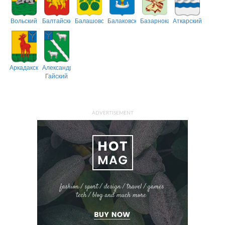
Вольский
Балтайский
Балашовский
Балаковский
Базарнокарабулакский
Аткарский
Аркадакский
Александрово-
Гайский
ADVERTISEMENT