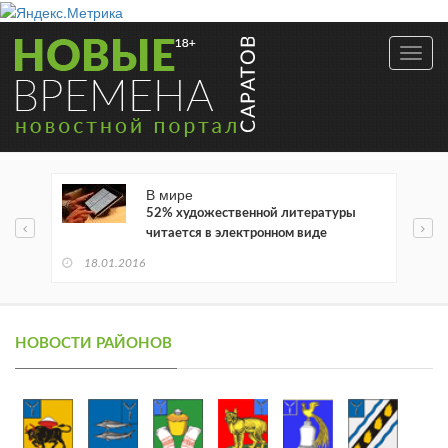
Toggl
navig
В мире
52% художественной литературы
читается в электронном виде
18.01.2016
НОВОСТИ РАЙОНОВ