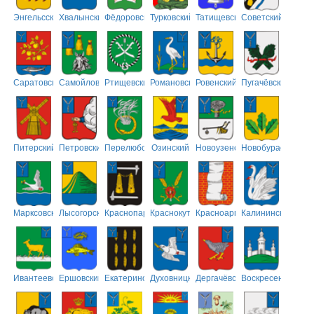
Энгельсский
Хвалынский
Фёдоровский
Турковский
Татищевский
Советский
Саратовский
Самойловский
Ртищевский
Романовский
Ровенский
Пугачёвский
Питерский
Петровский
Перелюбский
Озинский
Новоузенский
Новобурасский
Марксовский
Лысогорский
Краснопартизанский
Краснокутский
Красноармейский
Калининский
Ивантеевский
Ершовский
Екатериновский
Духовницкий
Дергачёвский
Воскресенский