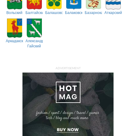
Вольский
Балтайский
Балашовский
Балаковский
Базарнокарабулакский
Аткарский
Аркадакский
Александрово-
Гайский
ADVERTISEMENT