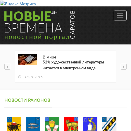
Toggl
navig
В мире
52% художественной литературы
читается в электронном виде
18.01.2016
НОВОСТИ РАЙОНОВ