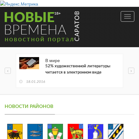
Toggl
navig
В мире
52% художественной литературы
читается в электронном виде
18.01.2016
НОВОСТИ РАЙОНОВ