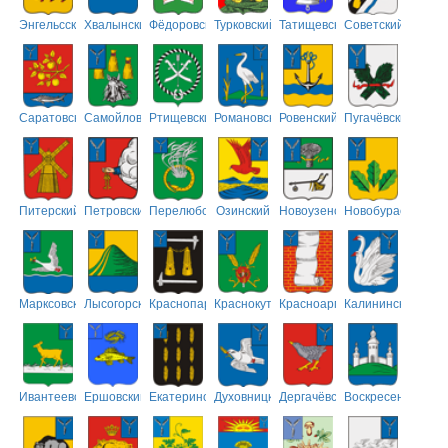
Энгельсский
Хвалынский
Фёдоровский
Турковский
Татищевский
Советский
Саратовский
Самойловский
Ртищевский
Романовский
Ровенский
Пугачёвский
Питерский
Петровский
Перелюбский
Озинский
Новоузенский
Новобурасский
Марксовский
Лысогорский
Краснопартизанский
Краснокутский
Красноармейский
Калининский
Ивантеевский
Ершовский
Екатериновский
Духовницкий
Дергачёвский
Воскресенский