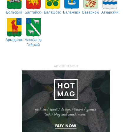
Вольский
Балтайский
Балашовский
Балаковский
Базарнокарабулакский
Аткарский
Аркадакский
Александрово-
Гайский
ADVERTISEMENT