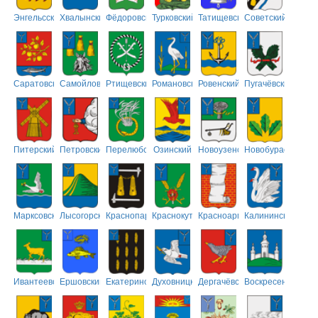
Энгельсский
Хвалынский
Фёдоровский
Турковский
Татищевский
Советский
Саратовский
Самойловский
Ртищевский
Романовский
Ровенский
Пугачёвский
Питерский
Петровский
Перелюбский
Озинский
Новоузенский
Новобурасский
Марксовский
Лысогорский
Краснопартизанский
Краснокутский
Красноармейский
Калининский
Ивантеевский
Ершовский
Екатериновский
Духовницкий
Дергачёвский
Воскресенский