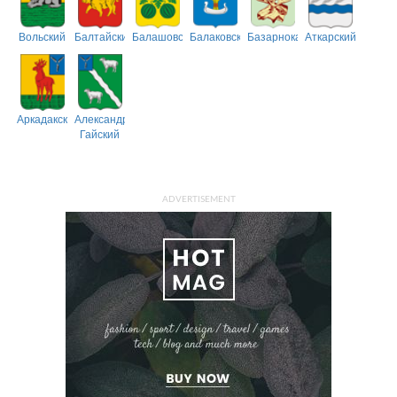
Вольский
Балтайский
Балашовский
Балаковский
Базарнокарабулакский
Аткарский
Аркадакский
Александрово-
Гайский
ADVERTISEMENT