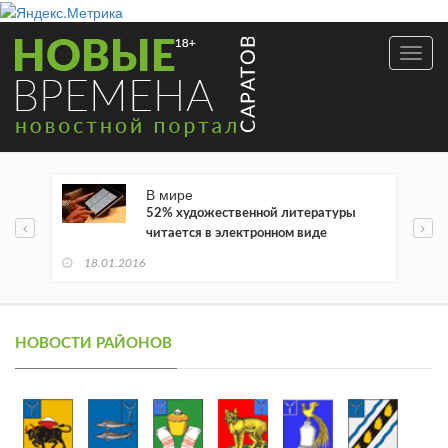
Toggl
navig
В мире
52% художественной литературы
читается в электронном виде
18.01.2016
НОВОСТИ РАЙОНОВ