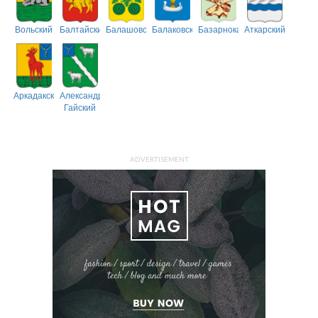
Вольский
Балтайский
Балашовский
Балаковский
Базарнокарабулакский
Аткарский
Аркадакский
Александрово-
Гайский
ADVERTISEMENT