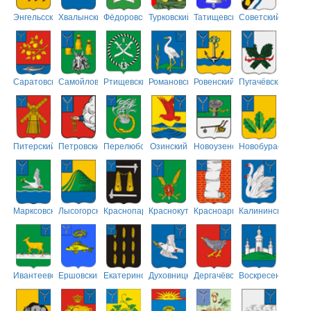
Энгельсский
Хвалынский
Фёдоровский
Турковский
Татищевский
Советский
Саратовский
Самойловский
Ртищевский
Романовский
Ровенский
Пугачёвский
Питерский
Петровский
Перелюбский
Озинский
Новоузенский
Новобурасский
Марксовский
Лысогорский
Краснопартизанский
Краснокутский
Красноармейский
Калининский
Ивантеевский
Ершовский
Екатериновский
Духовницкий
Дергачёвский
Воскресенский