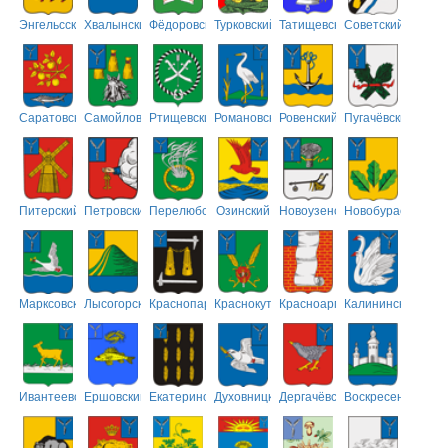
Энгельсский
Хвалынский
Фёдоровский
Турковский
Татищевский
Советский
Саратовский
Самойловский
Ртищевский
Романовский
Ровенский
Пугачёвский
Питерский
Петровский
Перелюбский
Озинский
Новоузенский
Новобурасский
Марксовский
Лысогорский
Краснопартизанский
Краснокутский
Красноармейский
Калининский
Ивантеевский
Ершовский
Екатериновский
Духовницкий
Дергачёвский
Воскресенский