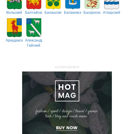
Вольский
Балтайский
Балашовский
Балаковский
Базарнокарабулакский
Аткарский
Аркадакский
Александрово-
Гайский
ADVERTISEMENT