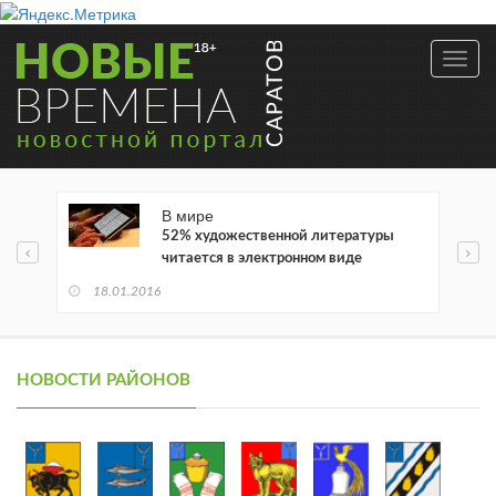
Toggl
navig
В мире
52% художественной литературы
читается в электронном виде
18.01.2016
НОВОСТИ РАЙОНОВ