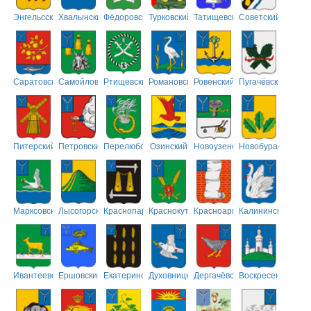
Энгельсский
Хвалынский
Фёдоровский
Турковский
Татищевский
Советский
Саратовский
Самойловский
Ртищевский
Романовский
Ровенский
Пугачёвский
Питерский
Петровский
Перелюбский
Озинский
Новоузенский
Новобурасский
Марксовский
Лысогорский
Краснопартизанский
Краснокутский
Красноармейский
Калининский
Ивантеевский
Ершовский
Екатериновский
Духовницкий
Дергачёвский
Воскресенский