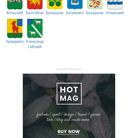
Вольский
Балтайский
Балашовский
Балаковский
Базарнокарабулакский
Аткарский
Аркадакский
Александрово-
Гайский
ADVERTISEMENT