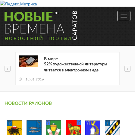
Toggl
navig
В мире
52% художественной литературы
читается в электронном виде
18.01.2016
НОВОСТИ РАЙОНОВ