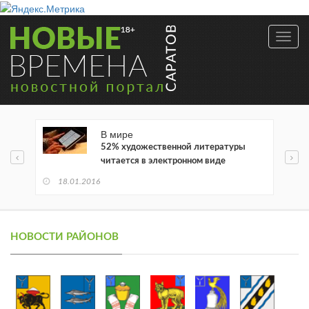
Toggl
navig
В мире
52% художественной литературы
читается в электронном виде
18.01.2016
НОВОСТИ РАЙОНОВ