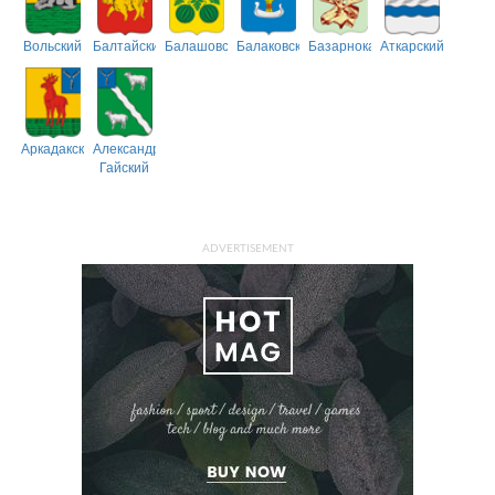
Вольский
Балтайский
Балашовский
Балаковский
Базарнокарабулакский
Аткарский
Аркадакский
Александрово-
Гайский
ADVERTISEMENT