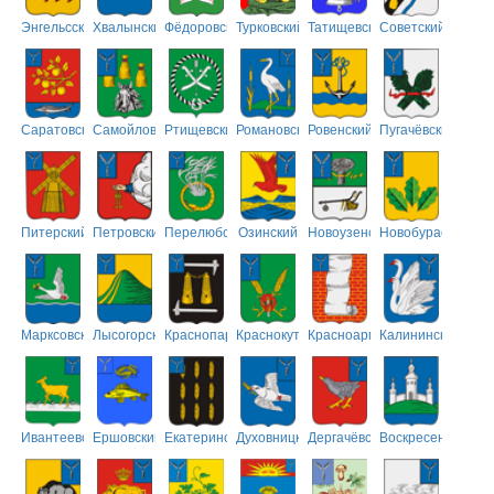
Энгельсский
Хвалынский
Фёдоровский
Турковский
Татищевский
Советский
Саратовский
Самойловский
Ртищевский
Романовский
Ровенский
Пугачёвский
Питерский
Петровский
Перелюбский
Озинский
Новоузенский
Новобурасский
Марксовский
Лысогорский
Краснопартизанский
Краснокутский
Красноармейский
Калининский
Ивантеевский
Ершовский
Екатериновский
Духовницкий
Дергачёвский
Воскресенский