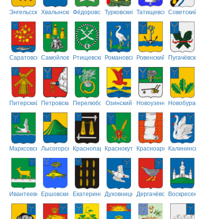
Энгельсский
Хвалынский
Фёдоровский
Турковский
Татищевский
Советский
Саратовский
Самойловский
Ртищевский
Романовский
Ровенский
Пугачёвский
Питерский
Петровский
Перелюбский
Озинский
Новоузенский
Новобурасский
Марксовский
Лысогорский
Краснопартизанский
Краснокутский
Красноармейский
Калининский
Ивантеевский
Ершовский
Екатериновский
Духовницкий
Дергачёвский
Воскресенский