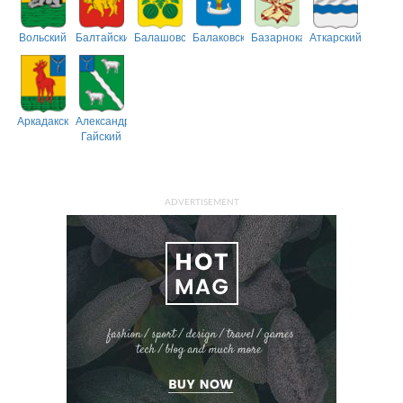
Вольский
Балтайский
Балашовский
Балаковский
Базарнокарабулакский
Аткарский
Аркадакский
Александрово-
Гайский
ADVERTISEMENT