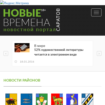
Toggl
navig
В мире
52% художественной литературы
читается в электронном виде
18.01.2016
НОВОСТИ РАЙОНОВ