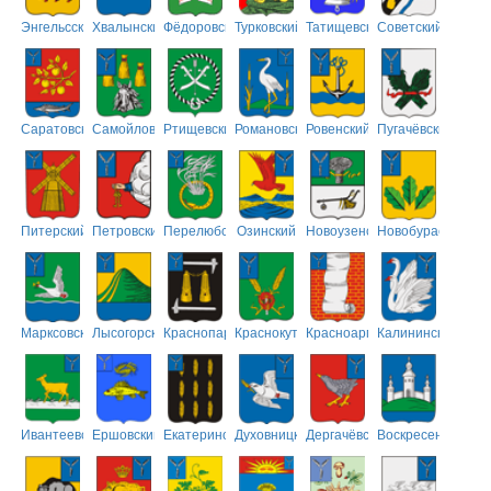
Энгельсский
Хвалынский
Фёдоровский
Турковский
Татищевский
Советский
Саратовский
Самойловский
Ртищевский
Романовский
Ровенский
Пугачёвский
Питерский
Петровский
Перелюбский
Озинский
Новоузенский
Новобурасский
Марксовский
Лысогорский
Краснопартизанский
Краснокутский
Красноармейский
Калининский
Ивантеевский
Ершовский
Екатериновский
Духовницкий
Дергачёвский
Воскресенский