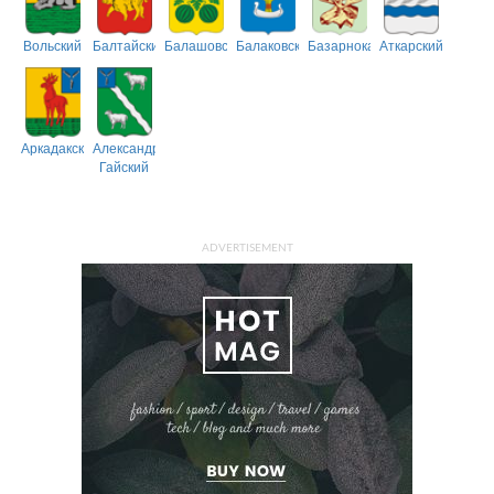
Вольский
Балтайский
Балашовский
Балаковский
Базарнокарабулакский
Аткарский
Аркадакский
Александрово-
Гайский
ADVERTISEMENT