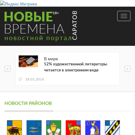
Toggl
navig
В мире
52% художественной литературы
читается в электронном виде
18.01.2016
НОВОСТИ РАЙОНОВ